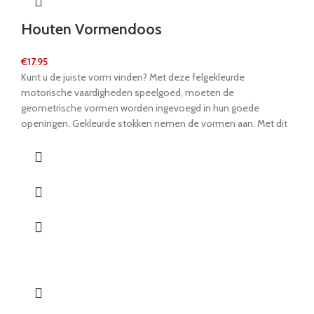
Houten Vormendoos
€
17.95
Kunt u de juiste vorm vinden? Met deze felgekleurde
motorische vaardigheden speelgoed, moeten de
geometrische vormen worden ingevoegd in hun goede
openingen. Gekleurde stokken nemen de vormen aan. Met dit
speelgoed zullen kinderen lekker leren over vormen en trainen
hun fijne motorische vaardigheden. Dit product onderscheidt
zich door zijn massief hout en mooie kleuren. De vormen
kunnen worden opgehaald door het deksel te openen en
kunnen vervolgens opnieuw worden gesorteerd. Dit speelgoed
voor speelgoed hoort in elke kamer van de kinderen!