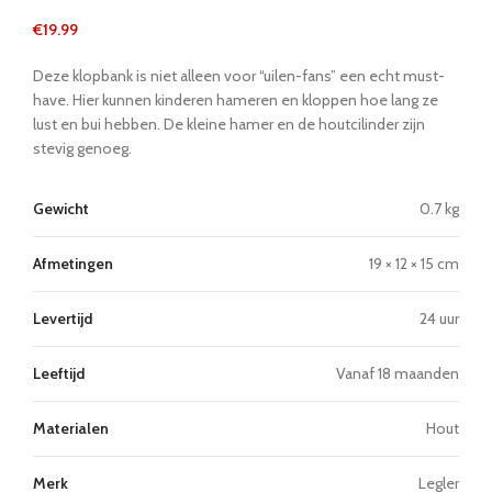
€
19.99
Deze klopbank is niet alleen voor “uilen-fans” een echt must-
have. Hier kunnen kinderen hameren en kloppen hoe lang ze
lust en bui hebben. De kleine hamer en de houtcilinder zijn
stevig genoeg.
Gewicht
0.7 kg
Afmetingen
19 × 12 × 15 cm
Levertijd
24 uur
Leeftijd
Vanaf 18 maanden
Materialen
Hout
Merk
Legler