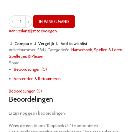
IN WINKELMAND
Aan verlanglijst toevoegen
Compare
Vergelijk
Add to wishlist
Artikelnummer:
5844
Categorieën:
Hamerbank
,
Spellen & Leren
,
Spelletjes & Plezier
Share
Beoordelingen (0)
Verzenden & Retourneren
Beoordelingen (0)
Beoordelingen
Er zijn nog geen beoordelingen.
Wees de eerste om “Klopbank Uil” te beoordelen
Het e-mailadres wordt niet gepubliceerd.
Vereiste velden zijn