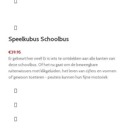
Speelkubus Schoolbus
€
39.95
Er gebeurt hier veel! Er is iets te ontdekken aan alle kanten van
deze schoolbus. Of het nu gaat om de beweegbare
ruitenwissers met klikgeluiden, het leren van cijfers en vormen
of gewoon toeteren - peuters kunnen hun fijne motoriek
trainen en op een speelse manier de ontwikkeling van hun
fantasieën en creativiteit bevorderen. Het stopbord en de
stoplichtkubussen geven hun eerste inzicht in de
verkeersregels, terwijl de geometrische houten vormen
gemakkelijk kunnen worden opgehaald uit de schoolbus via het
luik aan het uiteinde. Een educatief speeltje, zelfs in kleine
speelruimtes.