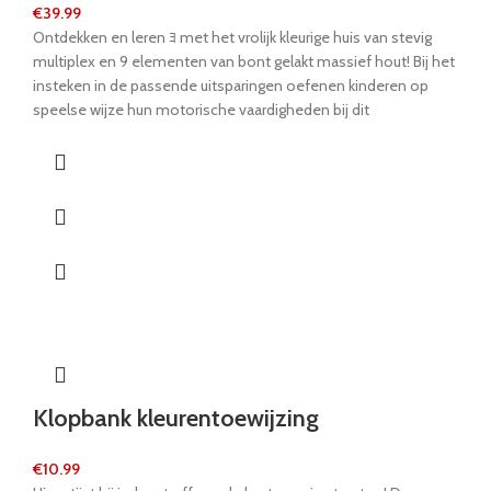
€
39.99
Ontdekken en leren ﾖ met het vrolijk kleurige huis van stevig
multiplex en 9 elementen van bont gelakt massief hout! Bij het
insteken in de passende uitsparingen oefenen kinderen op
speelse wijze hun motorische vaardigheden bij dit
hoogwaardige artikel met draaggreep en insteekbare deur.
Klopbank kleurentoewijzing
€
10.99