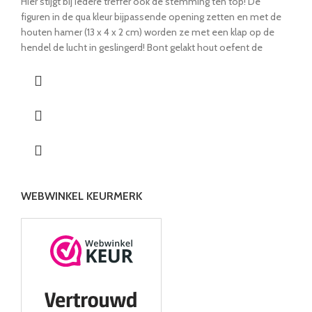
Hier stijgt bij iedere treffer ook de stemming ten top! De
figuren in de qua kleur bijpassende opening zetten en met de
houten hamer (13 x 4 x 2 cm) worden ze met een klap op de
hendel de lucht in geslingerd! Bont gelakt hout oefent de
kleurherkenning en de motoriek met steeds nieuw spelplezier.
WEBWINKEL KEURMERK