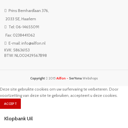
Prins Bernhardlaan 376,
2033 SE, Haarlem
Tel: 06-14655091
Fax: 0238441062
E-mail: info@ailfon.nl
KVK: 58636153
BTW: NL002429567B98
Ailfon -
Copyright
2015
SerYona
Webshops
Deze site gebruikte cookies om uw surfervaring te verbeteren. Door
voortzetting van deze site te gebruiken, accepteert u deze cookies.
ACCEPT
Klopbank Uil