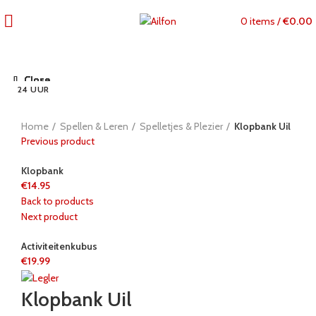
0
items
/
€
0.00
Close
Close
Close
Close
Close
Close
Close
Close
24 UUR
24 UUR
24 UUR
24 UUR
24 UUR
24 UUR
24 UUR
24 UUR
24 UUR
Click to enlarge
Home
Spellen & Leren
Spelletjes & Plezier
Klopbank Uil
Previous product
Klopbank
€
14.95
Back to products
Next product
Activiteitenkubus
€
19.99
Klopbank Uil