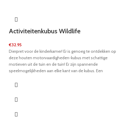
Activiteitenkubus Wildlife
€
32.95
Dierpret voor de kinderkamer! Er is genoeg te ontdekken op
deze houten motorvaardigheden-kubus met schattige
motieven uit de tuin en de tuin! Er zijn spannende
speelmogelijkheden aan elke kant van de kubus. Een
hoogtepunt is de kraalachtbaan op het afneembare deksel.
Maar jonge kinderen kunnen hun motoriek op vele andere
stations in de kubus trainen en kunnen ze naar hartelust duwen,
inbrengen en draaien: zal de kikker de vlieg vangen? Deze
kleurrijke motorvaardighedenkubus is een geliefd speeltje dat
veel langdurig speelplezier belooft!