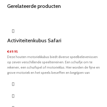
Gerelateerde producten
Activiteitenkubus Safari
€
49.95
Deze houten motoriekkubus biedt diverse speelbelevenissen
op zeven verschillende speelterreinen. Een schuifje om te
rekenen, een schuifspel of motorieklus. Hier worden de fijne en
grove motoriek en het speels beseffen en begrijpen van
hoeveelheiden geleerd. Nieuwsgierigheid en de drang om te
ontdekken worden hier bevredigd en ze bevorderen ook nog
de hand-oog-co�rdinatie en de creativiteit van kinderen.