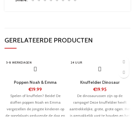
GERELATEERDE PRODUCTEN
5-8 WERKDAGEN
24 UUR
Poppen Noah & Emma
Knuffeldier Dinosaur
€
19.99
€
19.95
Spelen of knuffelen? Beide! De
De dinosaurussen zijn op de
stoffen poppen Noah en Emma
rampage! Deze knuffeldier heeft
vergezellen de jongste kinderen op
aantrekkelijke, grote, grote ogen. Het
de speelplaats gedurende de dag en
is gemakkelijk vast te houden en het
in Dreamland 's nachts. Met verfijnde
is een goede vriend thuis of op reis.
details zoals knopen, Velcro ™ -