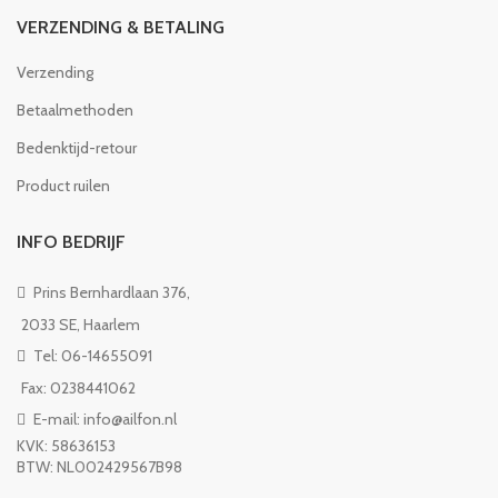
VERZENDING & BETALING
Verzending
Betaalmethoden
Bedenktijd-retour
Product ruilen
INFO BEDRIJF
Prins Bernhardlaan 376,
2033 SE, Haarlem
Tel: 06-14655091
Fax: 0238441062
E-mail: info@ailfon.nl
KVK: 58636153
BTW: NL002429567B98