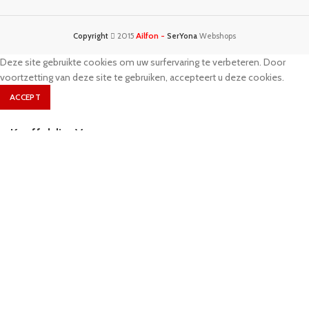
Ailfon -
Copyright
2015
SerYona
Webshops
Deze site gebruikte cookies om uw surfervaring te verbeteren. Door
voortzetting van deze site te gebruiken, accepteert u deze cookies.
ACCEPT
Knuffeldier Vos
€
9.95
IN WINKELMAND
Shop
Sidebar
0
Wishlist