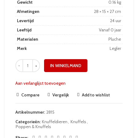
Gewicht
0.16 kg
Afmetingen
28 × 15 × 27 cm
Levertijd
24 uur
Leeftijd
Vanaf 0 jaar
Materialen
Pluche
Merk
Legler
IN WINKELMAND
Aan verlanglijst toevoegen
Compare
Vergelijk
Add to wishlist
Artikelnummer:
2815
Categorieën:
Knuffeldieren
,
Knuffels
,
Poppen & Knuffels
Share