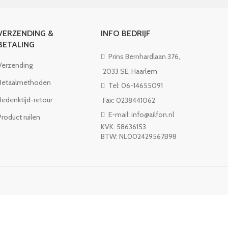
VERZENDING &
INFO BEDRIJF
BETALING
Prins Bernhardlaan 376,
Verzending
2033 SE, Haarlem
Betaalmethoden
Tel: 06-14655091
Bedenktijd-retour
Fax: 0238441062
E-mail: info@ailfon.nl
Product ruilen
KVK: 58636153
BTW: NL002429567B98