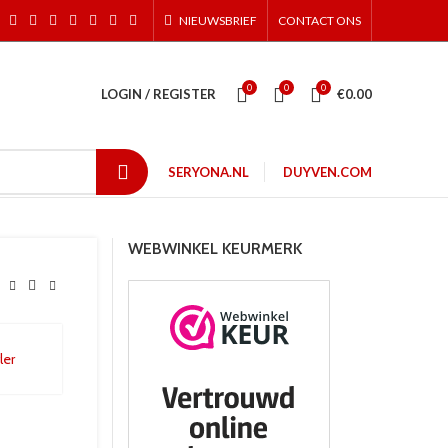
NIEUWSBRIEF
CONTACT ONS
0
0
0
LOGIN / REGISTER
€
0.00
SERYONA.NL
DUYVEN.COM
WEBWINKEL KEURMERK