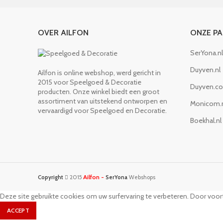
OVER AILFON
ONZE P
SerYona.nl
Duyven.nl
Ailfon is online webshop, werd gericht in
2015 voor Speelgoed & Decoratie
Duyven.c
producten. Onze winkel biedt een groot
assortiment van uitstekend ontworpen en
Monicom.
vervaardigd voor Speelgoed en Decoratie.
Boekhal.nl
Ailfon -
Copyright
2015
SerYona
Webshops
Deze site gebruikte cookies om uw surfervaring te verbeteren. Door voort
ACCEPT