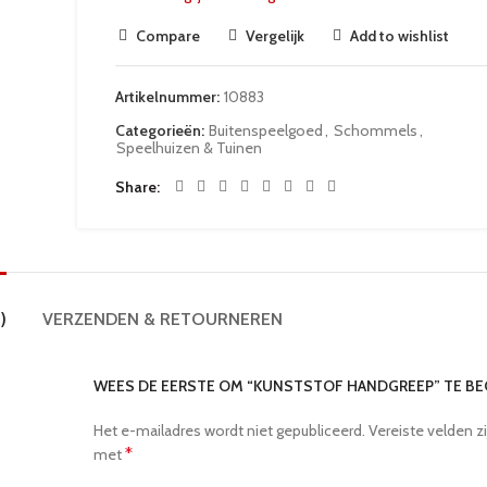
Compare
Vergelijk
Add to wishlist
Artikelnummer:
10883
Categorieën:
Buitenspeelgoed
,
Schommels
,
Speelhuizen & Tuinen
Share
)
VERZENDEN & RETOURNEREN
WEES DE EERSTE OM “KUNSTSTOF HANDGREEP” TE B
Het e-mailadres wordt niet gepubliceerd.
Vereiste velden z
*
met