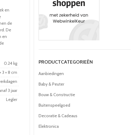
ek en
e
nen de
rd. De
n en
nde
PRODUCTCATEGORIEËN
0.24 kg
× 3 × 8 cm
Aanbiedingen
werkdagen
Baby & Peuter
naf 3 jaar
Bouw & Constructie
Legler
Buitenspeelgoed
Decoratie & Cadeaus
Elektronica