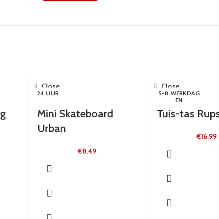
Close
Close
24 UUR
5-8 WERKDAG
EN
og
Mini Skateboard
Tuis-tas Rup
Urban
€
16.99
€
8.49