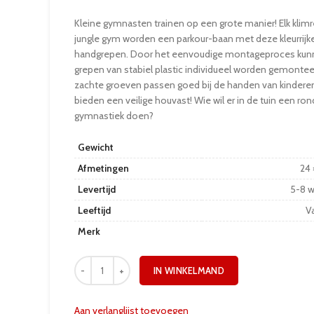
Kleine gymnasten trainen op een grote manier! Elk klimr
jungle gym worden een parkour-baan met deze kleurrijk
handgrepen. Door het eenvoudige montageproces kun
grepen van stabiel plastic individueel worden gemontee
zachte groeven passen goed bij de handen van kindere
bieden een veilige houvast! Wie wil er in de tuin een ro
gymnastiek doen?
Gewicht
Afmetingen
24 
Levertijd
5-8 
Leeftijd
Va
Merk
IN WINKELMAND
Aan verlanglijst toevoegen