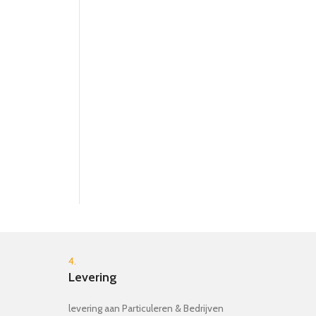
Muziekdoos Carnaval
€
24.99
4.
Levering
levering aan Particuleren & Bedrijven