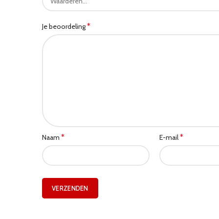
*
Je beoordeling
*
*
Naam
E-mail