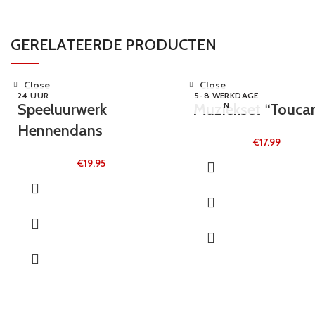
GERELATEERDE PRODUCTEN
Close
Close
24 UUR
5-8 WERKDAGE
Speeluurwerk
Muziekset “Touca
N
Hennendans
€
17.99
€
19.95