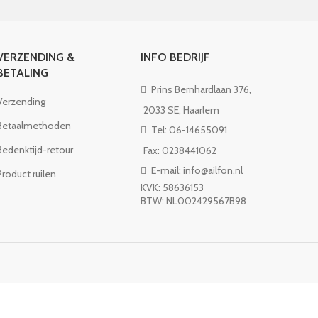
VERZENDING &
INFO BEDRIJF
BETALING
Prins Bernhardlaan 376,
Verzending
2033 SE, Haarlem
Betaalmethoden
Tel: 06-14655091
Bedenktijd-retour
Fax: 0238441062
E-mail: info@ailfon.nl
Product ruilen
KVK: 58636153
BTW: NL002429567B98