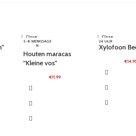
Close
Close
5-8 WERKDAGE
24 UUR
n”
N
Xylofoon Be
Houten maracas
€
14.9
“Kleine vos”
€
11.99