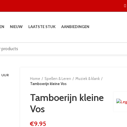
EN
NIEUW
LAATSTE STUK
AANBIEDINGEN
4 UUR
Home
Spellen & Leren
Muziek & klank
Tamboerijn kleine Vos
Tamboerijn kleine
Vos
€
9.95