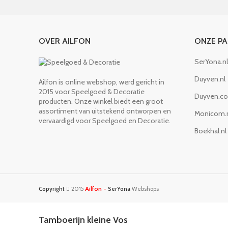
OVER AILFON
ONZE P
SerYona.nl
Duyven.nl
Ailfon is online webshop, werd gericht in
2015 voor Speelgoed & Decoratie
Duyven.c
producten. Onze winkel biedt een groot
assortiment van uitstekend ontworpen en
Monicom.
vervaardigd voor Speelgoed en Decoratie.
Boekhal.nl
Ailfon -
Copyright
2015
SerYona
Webshops
Tamboerijn kleine Vos