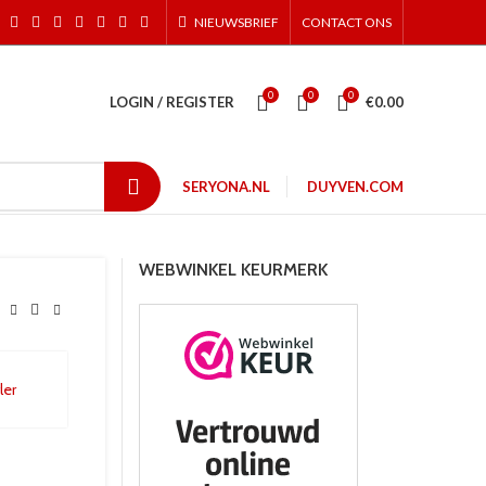
NIEUWSBRIEF
CONTACT ONS
0
0
0
LOGIN / REGISTER
€
0.00
SERYONA.NL
DUYVEN.COM
WEBWINKEL KEURMERK