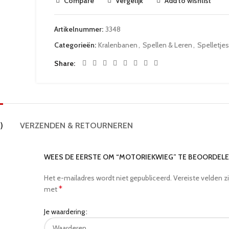
Compare
Vergelijk
Add to wishlist
Artikelnummer:
3348
Categorieën:
Kralenbanen
,
Spellen & Leren
,
Spelletjes
Share
)
VERZENDEN & RETOURNEREN
WEES DE EERSTE OM “MOTORIEKWIEG” TE BEOORDEL
Het e-mailadres wordt niet gepubliceerd.
Vereiste velden z
*
met
Je waardering