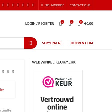
NIEUWSBRIEF
CONTACT ONS
0
0
0
LOGIN / REGISTER
€
0.00
SERYONA.NL
DUYVEN.COM
WEBWINKEL KEURMERK
 giraffe