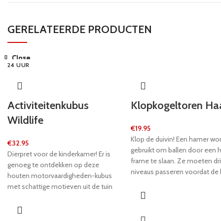
GERELATEERDE PRODUCTEN
Close
Close
Close
Close
Close
Close
Close
Close
24 UUR
24 UUR
24 UUR
24 UUR
24 UUR
24 UUR
24 UUR
24 UUR
Activiteitenkubus
Klopkogeltoren Ha
Wildlife
€
19.95
Klop de duivin! Een hamer wo
€
32.95
gebruikt om ballen door een 
Dierpret voor de kinderkamer! Er is
frame te slaan. Ze moeten dr
genoeg te ontdekken op deze
niveaus passeren voordat de
houten motorvaardigheden-kubus
aan de andere kant uitkomt. E
met schattige motieven uit de tuin
geweldig spel voor kinderen 
en de tuin! Er zijn spannende
motoriek te trainen.
speelmogelijkheden aan elke kant
van de kubus. Een hoogtepunt is de