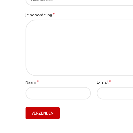
*
Je beoordeling
*
*
Naam
E-mail