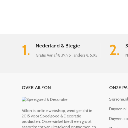
1.
2.
Nederland & Blegie
3
Gratis Vanaf € 39.95 , anders € 5.95
N
OVER AILFON
ONZE P
SerYona.nl
Duyven.nl
Ailfon is online webshop, werd gericht in
2015 voor Speelgoed & Decoratie
Duyven.c
producten. Onze winkel biedt een groot
assortiment van uitstekend ontworpen en