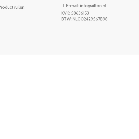
E-mail: info@ailfon.nl
Product ruilen
KVK: 58636153
BTW: NL002429567B98