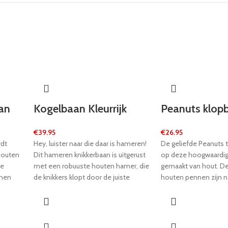
an
Kogelbaan Kleurrijk
Peanuts klop
€
39.95
€
26.95
rdt
Hey, luister naar die daar is hameren!
De geliefde Peanuts 
houten
Dit hameren knikkerbaan is uitgerust
op deze hoogwaardig
ie
met een robuuste houten hamer, die
gemaakt van hout. De 1
 hen
de knikkers klopt door de juiste
houten pennen zijn 
en
openingen. De hellingen versnellen
een kleine hamer en 
om hun
de knikkers naar het volgende station
worden geduwd met 
voor gemakkelijke rollen. Dus, hier
hamer bank niet alleen
gaan we: hamers in de aanslag! Dit
motorische vaardighe