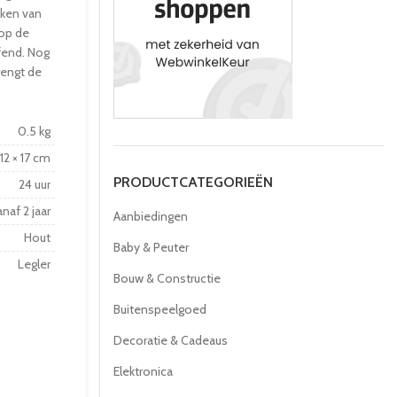
kken van
 op de
fend. Nog
rengt de
0.5 kg
 12 × 17 cm
PRODUCTCATEGORIEËN
24 uur
naf 2 jaar
Aanbiedingen
Hout
Baby & Peuter
Legler
Bouw & Constructie
Buitenspeelgoed
Decoratie & Cadeaus
Elektronica