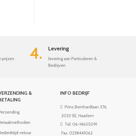
vormen kunnen worden opgehaald
door het deksel te openen en
kunnen vervolgens opnieuw worden
gesorteerd. Dit speelgoed voor
speelgoed hoort in elke kamer van
de kinderen!
4.
Levering
e prijzen
levering aan Particuleren &
Bedrijven
VERZENDING &
INFO BEDRIJF
BETALING
Prins Bernhardlaan 376,
Verzending
2033 SE, Haarlem
Betaalmethoden
Tel: 06-14655091
Bedenktijd-retour
Fax: 0238441062