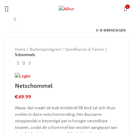
0
Click to enlarge
5-8 WERKDAGEN
Home
Buitenspeelgoed
Speelhuizen & Tuinen
Schommels
Netschommel
€
49.99
Wauw, dat maakt de buik tintelend! Elk kind zal zich thuis
voelen in deze netschommeling. Het duurzame
zitoppervlak is bevestigd aan in hoogte verstelbare
touwen, zodat de schommel kan worden aangepast aan