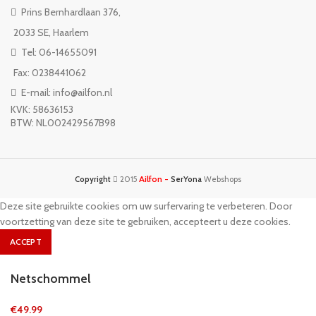
Prins Bernhardlaan 376,
2033 SE, Haarlem
Tel: 06-14655091
Fax: 0238441062
E-mail: info@ailfon.nl
KVK: 58636153
BTW: NL002429567B98
Ailfon -
Copyright
2015
SerYona
Webshops
Deze site gebruikte cookies om uw surfervaring te verbeteren. Door
voortzetting van deze site te gebruiken, accepteert u deze cookies.
ACCEPT
Netschommel
€
49.99