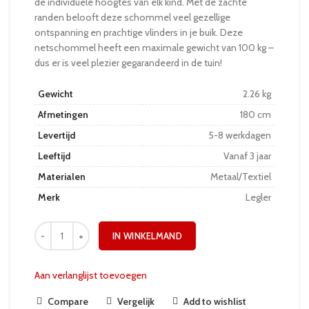
de individuele hoogtes van elk kind. Met de zachte
randen belooft deze schommel veel gezellige
ontspanning en prachtige vlinders in je buik. Deze
netschommel heeft een maximale gewicht van 100 kg –
dus er is veel plezier gegarandeerd in de tuin!
Gewicht
2.26 kg
Afmetingen
180 cm
Levertijd
5-8 werkdagen
Leeftijd
Vanaf 3 jaar
Materialen
Metaal/Textiel
Merk
Legler
IN WINKELMAND
Aan verlanglijst toevoegen
Compare
Vergelijk
Add to wishlist