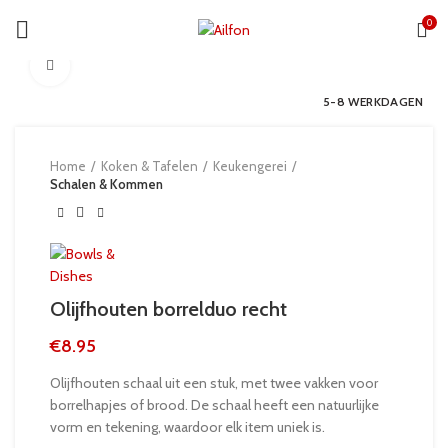
0
Click to enlarge
5-8 WERKDAGEN
Home
Koken & Tafelen
Keukengerei
Schalen & Kommen
Olijfhouten borrelduo recht
€
8.95
Olijfhouten schaal uit een stuk, met twee vakken voor
borrelhapjes of brood. De schaal heeft een natuurlijke
vorm en tekening, waardoor elk item uniek is.