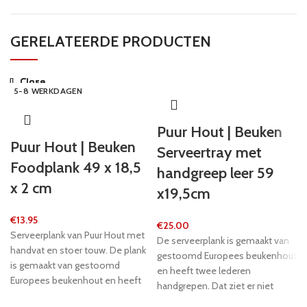
GERELATEERDE PRODUCTEN
Close
Close
Close
Close
Close
Close
Close
Close
24 UUR
5-8 WERKDAGEN
5-8 WERKDAGEN
5-8 WERKDAGEN
5-8 WERKDAGEN
24 UUR
5-8 WERKDAGEN
5-8 WERKDAGEN
Puur Hout | Beuken
Puur Hout | Beuken
Serveertray met
Foodplank 49 x 18,5
handgreep leer 59
x 2 cm
x19,5cm
€
13.95
€
25.00
Serveerplank van Puur Hout met
De serveerplank is gemaakt van
handvat en stoer touw. De plank
gestoomd Europees beukenhout
is gemaakt van gestoomd
en heeft twee lederen
Europees beukenhout en heeft
handgrepen. Dat ziet er niet
een mooie gloed. De plank heeft
alleen erg mooi uit, maar