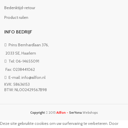
Bedenktijd-retour
Product ruilen
INFO BEDRIJF
Prins Bernhardlaan 376,
2033 SE, Haarlem
Tel: 06-14655091
Fax: 0238441062
E-mail: info@ailfon.nl
KVK: 58636153
BTW: NL002429567B98
Ailfon -
Copyright
2015
SerYona
Webshops
Deze site gebruikte cookies om uw surfervaring te verbeteren. Door