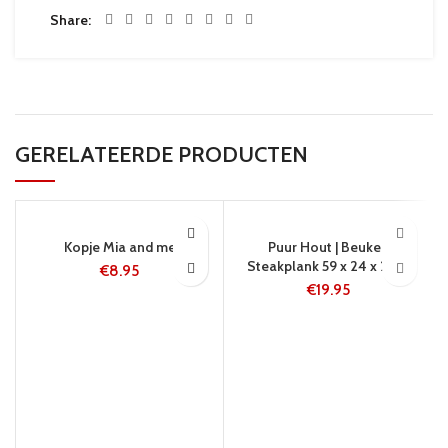
Share
GERELATEERDE PRODUCTEN
24 UUR
24 UUR
Kopje Mia and me
Puur Hout | Beuken
Steakplank 59 x 24 x 2 cm
€
8.95
€
19.95