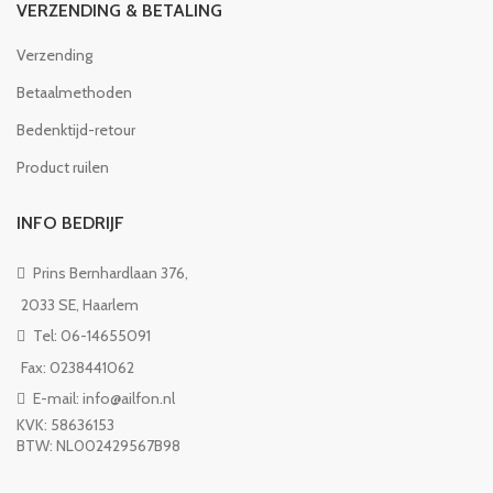
VERZENDING & BETALING
Verzending
Betaalmethoden
Bedenktijd-retour
Product ruilen
INFO BEDRIJF
Prins Bernhardlaan 376,
2033 SE, Haarlem
Tel: 06-14655091
Fax: 0238441062
E-mail: info@ailfon.nl
KVK: 58636153
BTW: NL002429567B98