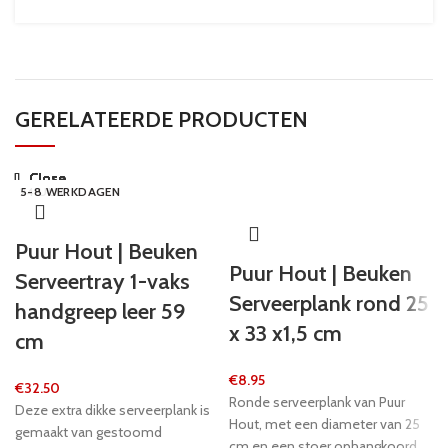
GERELATEERDE PRODUCTEN
Close
Close
Close
Close
Close
Close
Close
Close
5-8 WERKDAGEN
5-8 WERKDAGEN
5-8 WERKDAGEN
24 UUR
5-8 WERKDAGEN
5-8 WERKDAGEN
24 UUR
5-8 WERKDAGEN
Puur Hout | Beuken
Puur Hout | Beuken
Serveertray 1-vaks
Serveerplank rond 25
handgreep leer 59
x 33 x1,5 cm
cm
€
8.95
€
32.50
Ronde serveerplank van Puur
Deze extra dikke serveerplank is
Hout, met een diameter van 25
gemaakt van gestoomd
cm en een stoer ophangkoord.