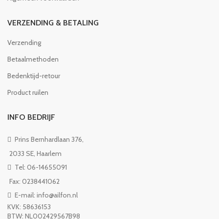
VERZENDING & BETALING
Verzending
Betaalmethoden
Bedenktijd-retour
Product ruilen
INFO BEDRIJF
Prins Bernhardlaan 376,
2033 SE, Haarlem
Tel: 06-14655091
Fax: 0238441062
E-mail: info@ailfon.nl
KVK: 58636153
BTW: NL002429567B98