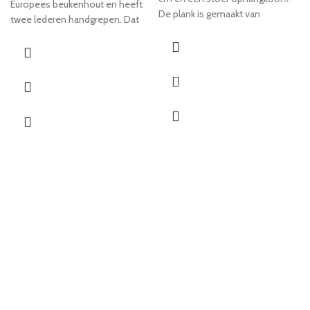
Europees beukenhout en heeft
De plank is gemaakt van
twee lederen handgrepen. Dat
gestoomd Europees beukenhout
ziet er niet alleen mooi en stoer
en heeft een mooie gloed.
uit, maar serveert ook
gemakkelijk. Door de opstaande
rand is de plank multifunctioneel.