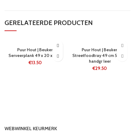
GERELATEERDE PRODUCTEN
24 UUR
5-8 WERKDAGEN
Puur Hout | Beuken
Puur Hout | Beuken
Serveerplank 49 x 20 x 2 cm
Streetfoodtray 49 cm 5-vaks
handgr leer
€
13.50
€
29.50
WEBWINKEL KEURMERK