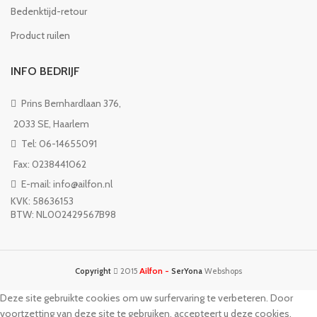
Bedenktijd-retour
Product ruilen
INFO BEDRIJF
Prins Bernhardlaan 376,
2033 SE, Haarlem
Tel: 06-14655091
Fax: 0238441062
E-mail: info@ailfon.nl
KVK: 58636153
BTW: NL002429567B98
Ailfon -
Copyright
2015
SerYona
Webshops
Deze site gebruikte cookies om uw surfervaring te verbeteren. Door
voortzetting van deze site te gebruiken, accepteert u deze cookies.