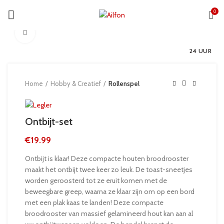
0
Click to enlarge
24 UUR
Home
Hobby & Creatief
Rollenspel
Ontbijt-set
€
19.99
Ontbijt is klaar! Deze compacte houten broodrooster
maakt het ontbijt twee keer zo leuk. De toast-sneetjes
worden geroosterd tot ze eruit komen met de
beweegbare greep, waarna ze klaar zijn om op een bord
met een plak kaas te landen! Deze compacte
broodrooster van massief gelamineerd hout kan aan al