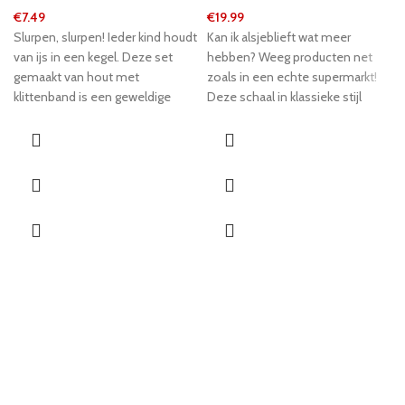
€
7.49
€
19.99
Slurpen, slurpen! Ieder kind houdt
Kan ik alsjeblieft wat meer
van ijs in een kegel. Deze set
hebben? Weeg producten net
gemaakt van hout met
zoals in een echte supermarkt!
klittenband is een geweldige
Deze schaal in klassieke stijl
aanvulling op de kinderwinkel. Dit
hoort in elke moeder-en-
product is gemaakt van FSC®
popwinkel. Plaats gewoon fruit
100-gecertificeerd hout. Hier
en groenten op de schaalpannen
kunnen de kinderen in hun eigen
en het geïntegreerde
speelwereld duiken. De ijslepels
veermechanisme verplaatst de
kunnen eenvoudig worden
wijzer om te laten zien hoe het
verwijderd en opnieuw worden
gewicht is. De afgebeelde
samengevoegd met de stukken
groente-en fruitsoorten en het
klittenband! Het is tijd om de
aantal rekenmachines
ijsman te bezoeken!
bevorderen de creativiteit van de
jonge veggie verkopers terwijl ze
een rollenspel spelen. Een
compacte weegschaal voor de
verkoopteller in een Play Store