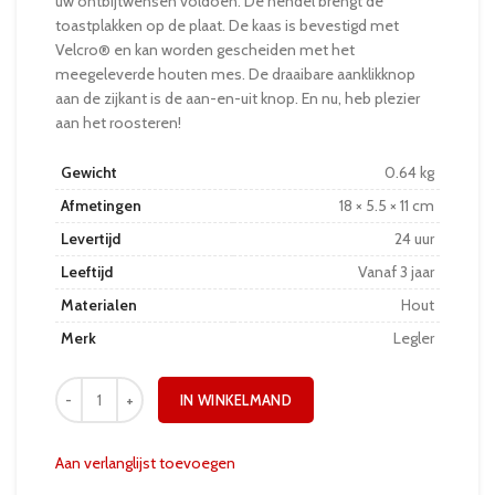
uw ontbijtwensen voldoen. De hendel brengt de
toastplakken op de plaat. De kaas is bevestigd met
Velcro® en kan worden gescheiden met het
meegeleverde houten mes. De draaibare aanklikknop
aan de zijkant is de aan-en-uit knop. En nu, heb plezier
aan het roosteren!
Gewicht
0.64 kg
Afmetingen
18 × 5.5 × 11 cm
Levertijd
24 uur
Leeftijd
Vanaf 3 jaar
Materialen
Hout
Merk
Legler
IN WINKELMAND
Aan verlanglijst toevoegen