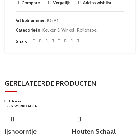
Compare
Vergelijk
Add to wishlist
Artikelnummer:
10594
Categorieën:
Keuken & Winkel
,
Rollenspel
Share
GERELATEERDE PRODUCTEN
Close
Close
Close
Close
Close
Close
Close
Close
24 UUR
24 UUR
24 UUR
24 UUR
24 UUR
24 UUR
5-8 WERKDAGEN
5-8 WERKDAGEN
Ijshoorntje
Houten Schaal