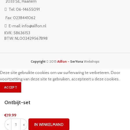
2033 SE, Haarlem
Tel: 06-14655091
Fax: 0238441062
E-mail: info@ailfon.nl
KVK: 58636153
BTW: NL002429567B98
Ailfon -
Copyright
2015
SerYona
Webshops
Deze site gebruikte cookies om uw surfervaring te verbeteren. Door
voortzetting van deze site te gebruiken, accepteert u deze cookies.
ACCEPT
Ontbijt-set
€
19.99
IN WINKELMAND