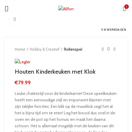
0
Click to enlarge
5-8 WERKDAGEN
Home
Hobby & Creatief
Rollenspel
Houten Kinderkeuken met Klok
€
79.99
Leuke chaletstijl voor de kinderkamer! Deze speelkeuken
heeft een eenvoudige stijl en imponeert klanten met
zijn talrijke functies. Een blik op de muurklok zegt het al:
het is bijna tijd om te eten! Leg het brood dus snel in de
oven en de pot op het fornuis en maak het daarna
schoon. Het is allemaal mogelijk met de keuken van dit