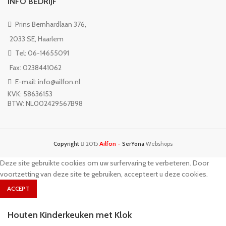
INFO BEDRIJF
Prins Bernhardlaan 376,
2033 SE, Haarlem
Tel: 06-14655091
Fax: 0238441062
E-mail: info@ailfon.nl
KVK: 58636153
BTW: NL002429567B98
Ailfon -
Copyright
2015
SerYona
Webshops
Deze site gebruikte cookies om uw surfervaring te verbeteren. Door
voortzetting van deze site te gebruiken, accepteert u deze cookies.
ACCEPT
Houten Kinderkeuken met Klok