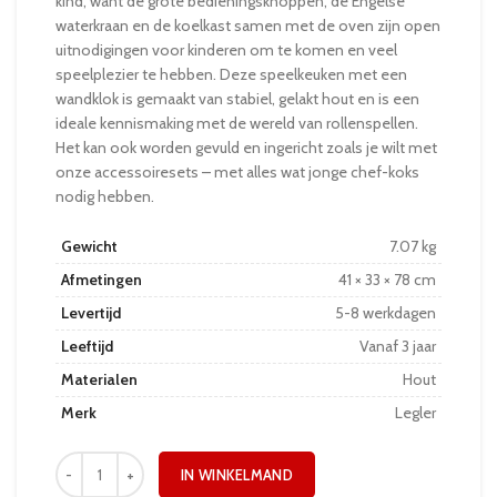
kind, want de grote bedieningsknoppen, de Engelse
waterkraan en de koelkast samen met de oven zijn open
uitnodigingen voor kinderen om te komen en veel
speelplezier te hebben. Deze speelkeuken met een
wandklok is gemaakt van stabiel, gelakt hout en is een
ideale kennismaking met de wereld van rollenspellen.
Het kan ook worden gevuld en ingericht zoals je wilt met
onze accessoiresets – met alles wat jonge chef-koks
nodig hebben.
Gewicht
7.07 kg
Afmetingen
41 × 33 × 78 cm
Levertijd
5-8 werkdagen
Leeftijd
Vanaf 3 jaar
Materialen
Hout
Merk
Legler
IN WINKELMAND