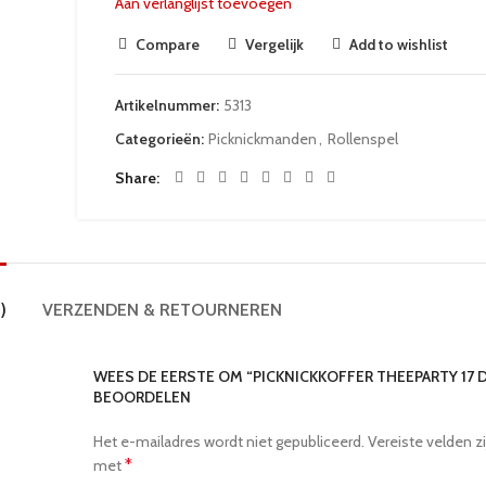
Aan verlanglijst toevoegen
Compare
Vergelijk
Add to wishlist
Artikelnummer:
5313
Categorieën:
Picknickmanden
,
Rollenspel
Share
)
VERZENDEN & RETOURNEREN
WEES DE EERSTE OM “PICKNICKKOFFER THEEPARTY 17 D
BEOORDELEN
Het e-mailadres wordt niet gepubliceerd.
Vereiste velden z
*
met