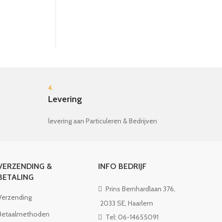
Houten K
4.
Levering
levering aan Particuleren & Bedrijven
VERZENDING &
INFO BEDRIJF
BETALING
Prins Bernhardlaan 376,
Verzending
2033 SE, Haarlem
Betaalmethoden
Tel: 06-14655091