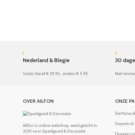
1.
2.
Nederland & Blegie
30 dage
Gratis Vanaf € 39.95 , anders € 5.95
Niet tevred
OVER AILFON
ONZE P
SerYona.nl
Duyven.nl
Ailfon is online webshop, werd gericht in
2015 voor Speelgoed & Decoratie
Duyven.c