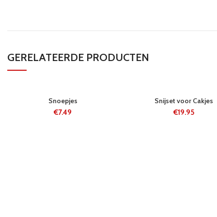
GERELATEERDE PRODUCTEN
24 UUR
24 UUR
Snoepjes
Snijset voor Cakjes
€
7.49
€
19.95