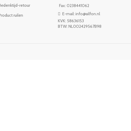
Bedenktijd-retour
Fax: 0238441062
E-mail: info@ailfon.nl
Product ruilen
KVK: 58636153
BTW: NL002429567B98