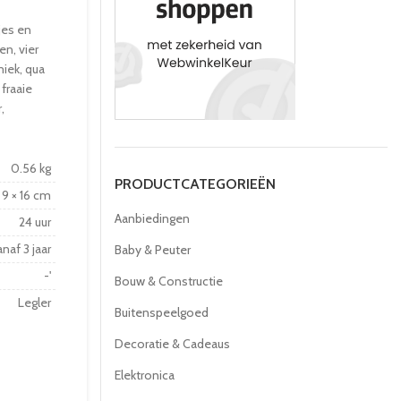
jes en
en, vier
iek, qua
 fraaie
,
0.56 kg
PRODUCTCATEGORIEËN
× 9 × 16 cm
Aanbiedingen
24 uur
naf 3 jaar
Baby & Peuter
-'
Bouw & Constructie
Legler
Buitenspeelgoed
Decoratie & Cadeaus
Elektronica