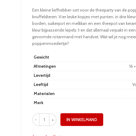
Een kleine liefhebber-set voor de theeparty van de pop
knuffeldieren. Vier leuke kopjes met punten, in drie kleur
borden, suikerpot en melkkan en een theepot van keram
kleur bijpassende lepels ﾖ en dat allemaal verpakt in een
gevormde rotanmand met handvat. Wat wil je nog meer
poppenmoedertje?
Gewicht
Afmetingen
16 
Levertijd
Leeftijd
Va
Materialen
Merk
IN WINKELMAND