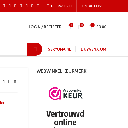
NIEUWSBRIEF
CONTACT ONS
0
0
0
LOGIN / REGISTER
€
0.00
SERYONA.NL
DUYVEN.COM
WEBWINKEL KEURMERK