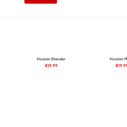
24 UUR
24 UUR
Houten Blender
Houten M
€
19.99
€
19.9