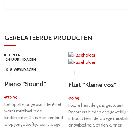
GERELATEERDE PRODUCTEN
Close
Close
Close
Close
Close
Close
Close
Close
5-8 WERKDAGEN
5-8 WERKDAGEN
24 UUR
5-8 WERKDAGEN
5-8 WERKDAGEN
5-8 WERKDAGEN
24 UUR
NEW
5-8 WERKDAGEN
Piano “Sound”
Fluit “Kleine vos”
€
79.99
€
9.99
Let op alle jonge pianisten! Het
Fox, je hebt de gans gestolen!
wordt muzikaal in de
Recorders bieden een geweldige
kinderkamer. Dit is hoe een kind
introductie in de vroege muzikale
al op jonge leeftijd een vroege
ontwikkeling. Schalen kunnen
muzikale opleiding kan beginnen.
met hen op en neer worden