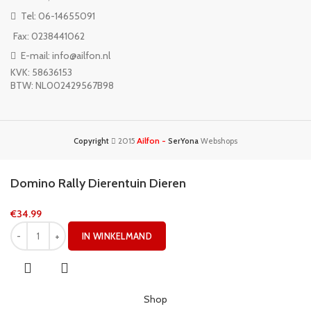
Tel: 06-14655091
Fax: 0238441062
E-mail: info@ailfon.nl
KVK: 58636153
BTW: NL002429567B98
Ailfon -
Copyright
2015
SerYona
Webshops
Domino Rally Dierentuin Dieren
€
34.99
IN WINKELMAND
Shop