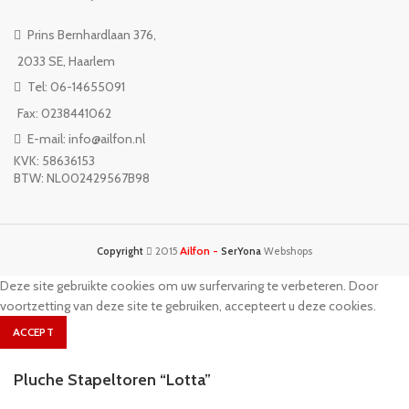
Prins Bernhardlaan 376,
2033 SE, Haarlem
Tel: 06-14655091
Fax: 0238441062
E-mail: info@ailfon.nl
KVK: 58636153
BTW: NL002429567B98
Ailfon -
Copyright
2015
SerYona
Webshops
Deze site gebruikte cookies om uw surfervaring te verbeteren. Door
voortzetting van deze site te gebruiken, accepteert u deze cookies.
ACCEPT
Pluche Stapeltoren “Lotta”