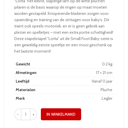
“Lotta” het kleine, slaperige lam op de witte pluchen
pilaren is de basis waarop de ringen op maat moeten
worden gestapeld. Knisperende bladeren zorgen voor
opwinding en training van de zintuigen voor baby’s. Dit
traint ook speels motoriek, en er is geen gebrek aan
plezier en spelletjes – met een extra portie schattigheid!
Deze stapelstapel “Lotta” uit de Small Foot Baby-serie is
een geweldig eerste speeltje en een mooi geschenk op
het laatste moment!
Gewicht
0.2 kg
Afmetingen
17 × 21 cm
Leeftijd
Vanaf 0 jaar
Materialen
Pluche
Merk
Legler
IN WINKELMAND