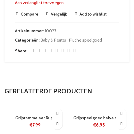
Aan verlanglijst toevoegen
Compare
Vergelijk
Add to wishlist
Artikelnummer:
10023
Categorieën:
Baby & Peuter
,
Pluche speelgoed
Share
GERELATEERDE PRODUCTEN
5-8 WERKDAGEN
24 UUR
Grijprammelaar Rups
Grijpspeelgoed halve cirkel
€
7.99
€
6.95