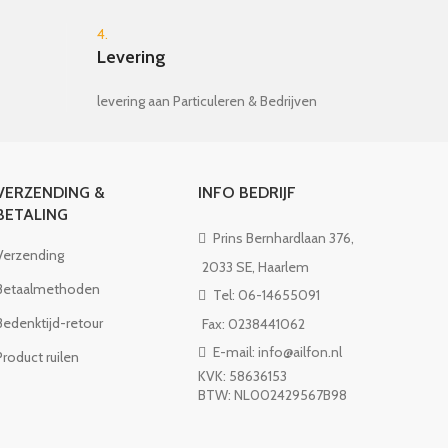
4.
Levering
levering aan Particuleren & Bedrijven
VERZENDING &
INFO BEDRIJF
BETALING
Prins Bernhardlaan 376,
Verzending
2033 SE, Haarlem
Betaalmethoden
Tel: 06-14655091
Bedenktijd-retour
Fax: 0238441062
E-mail: info@ailfon.nl
Product ruilen
KVK: 58636153
BTW: NL002429567B98