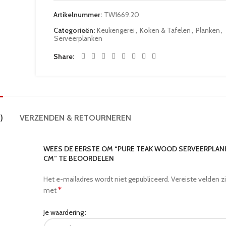
Artikelnummer:
TW1669.20
Categorieën:
Keukengerei
,
Koken & Tafelen
,
Planken
,
Serveerplanken
Share
)
VERZENDEN & RETOURNEREN
WEES DE EERSTE OM “PURE TEAK WOOD SERVEERPLANK 
CM” TE BEOORDELEN
Het e-mailadres wordt niet gepubliceerd.
Vereiste velden z
*
met
Je waardering