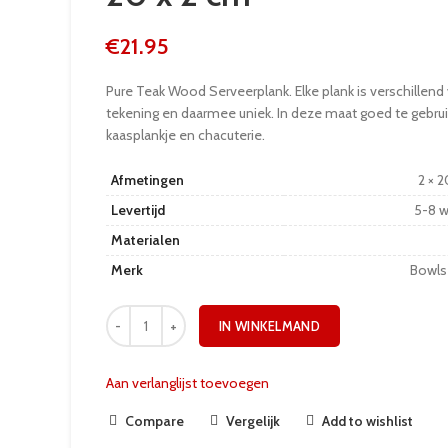
€
21.95
Pure Teak Wood Serveerplank. Elke plank is verschillend
tekening en daarmee uniek. In deze maat goed te gebrui
kaasplankje en chacuterie.
Afmetingen
2 × 
Levertijd
5-8 
Materialen
Merk
Bowls
IN WINKELMAND
Aan verlanglijst toevoegen
Compare
Vergelijk
Add to wishlist