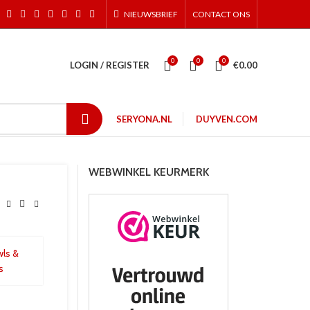
NIEUWSBRIEF
CONTACT ONS
0
0
0
LOGIN / REGISTER
€
0.00
SERYONA.NL
DUYVEN.COM
WEBWINKEL KEURMERK