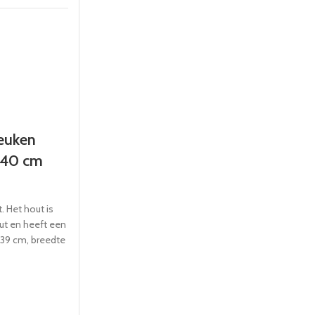
euken
 40 cm
. Het hout is
t en heeft een
Puur Hou
39 cm, breedte
Foodplan
cm
€
8.95