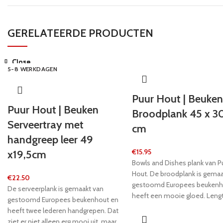
GERELATEERDE PRODUCTEN
Close
Close
Close
Close
Close
Close
Close
Close
5-8 WERKDAGEN
24 UUR
24 UUR
5-8 WERKDAGEN
5-8 WERKDAGEN
24 UUR
5-8 WERKDAGEN
5-8 WERKDAGEN
Puur Hout | Beuken
Puur Hout | Beuken
Broodplank 45 x 30
Serveertray met
cm
handgreep leer 49
€
15.95
x19,5cm
Bowls and Dishes plank van P
Hout. De broodplank is gemaa
€
22.50
gestoomd Europees beukenh
De serveerplank is gemaakt van
heeft een mooie gloed. Leng
gestoomd Europees beukenhout en
cm, breedte 30 cm, dikte 2 c
heeft twee lederen handgrepen. Dat
ziet er niet alleen erg mooi uit, maar