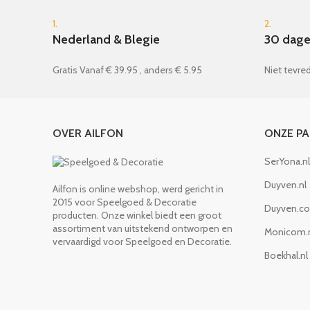
1.
2.
Nederland & Blegie
30 dage
Gratis Vanaf € 39.95 , anders € 5.95
Niet tevred
OVER AILFON
ONZE P
SerYona.nl
Duyven.nl
Ailfon is online webshop, werd gericht in
2015 voor Speelgoed & Decoratie
Duyven.c
producten. Onze winkel biedt een groot
assortiment van uitstekend ontworpen en
Monicom.
vervaardigd voor Speelgoed en Decoratie.
Boekhal.nl