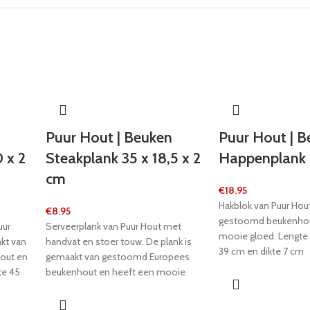
Puur Hout | Beuken
Puur Hout | B
 x 2
Steakplank 35 x 18,5 x 2
Happenplank
cm
€
18.95
Hakblok van Puur Hout
€
8.95
gestoomd beukenhou
uur
Serveerplank van Puur Hout met
mooie gloed. Lengte 
kt van
handvat en stoer touw. De plank is
39 cm en dikte 7 cm
out en
gemaakt van gestoomd Europees
te 45
beukenhout en heeft een mooie
m.
gloed. Langs de rand zit een
opvanggootje, speciaal voor het