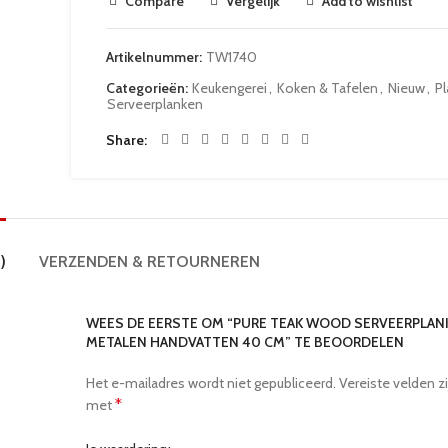
Compare
Vergelijk
Add to wishlist
Artikelnummer:
TW1740
Categorieën:
Keukengerei
,
Koken & Tafelen
,
Nieuw
,
P
Serveerplanken
Share
)
VERZENDEN & RETOURNEREN
WEES DE EERSTE OM “PURE TEAK WOOD SERVEERPLAN
METALEN HANDVATTEN 40 CM” TE BEOORDELEN
Het e-mailadres wordt niet gepubliceerd.
Vereiste velden z
*
met