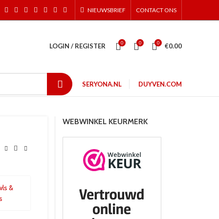
NIEUWSBRIEF
CONTACT ONS
0
0
0
LOGIN / REGISTER
€
0.00
SERYONA.NL
DUYVEN.COM
WEBWINKEL KEURMERK