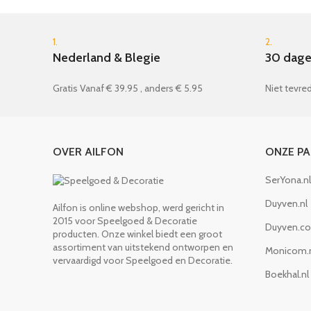
1.
2.
Nederland & Blegie
30 dage
Gratis Vanaf € 39.95 , anders € 5.95
Niet tevred
OVER AILFON
ONZE P
SerYona.nl
Duyven.nl
Ailfon is online webshop, werd gericht in
2015 voor Speelgoed & Decoratie
Duyven.c
producten. Onze winkel biedt een groot
assortiment van uitstekend ontworpen en
Monicom.
vervaardigd voor Speelgoed en Decoratie.
Boekhal.nl