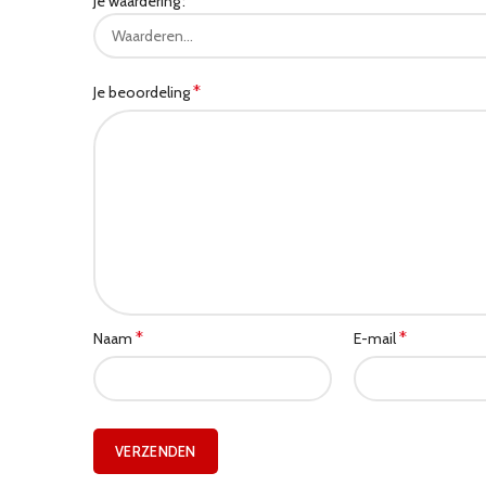
Je waardering
*
Je beoordeling
*
*
Naam
E-mail