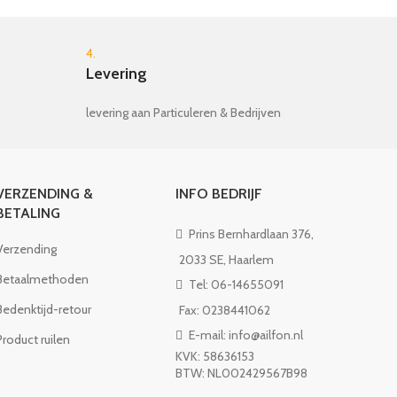
4.
Levering
levering aan Particuleren & Bedrijven
VERZENDING &
INFO BEDRIJF
BETALING
Prins Bernhardlaan 376,
Verzending
2033 SE, Haarlem
Betaalmethoden
Tel: 06-14655091
Bedenktijd-retour
Fax: 0238441062
E-mail: info@ailfon.nl
Product ruilen
KVK: 58636153
BTW: NL002429567B98