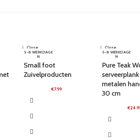
Close
Close
5-8 WERKDAGE
5-8 WERKDAGE
N
N
Small foot
Pure Teak 
met
Zuivelproducten
serveerplank
metalen han
€
7.99
30 cm
€
24.9