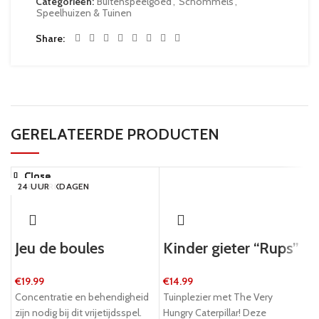
Categorieën:
Buitenspeelgoed
,
Schommels
,
Speelhuizen & Tuinen
Share
GERELATEERDE PRODUCTEN
Close
Close
Close
Close
Close
Close
Close
Close
5-8 WERKDAGEN
5-8 WERKDAGEN
5-8 WERKDAGEN
24 UUR
24 UUR
24 UUR
5-8 WERKDAGEN
24 UUR
Jeu de boules
Kinder gieter “Rups”
€
19.99
€
14.99
Concentratie en behendigheid
Tuinplezier met The Very
zijn nodig bij dit vrijetijdsspel.
Hungry Caterpillar! Deze