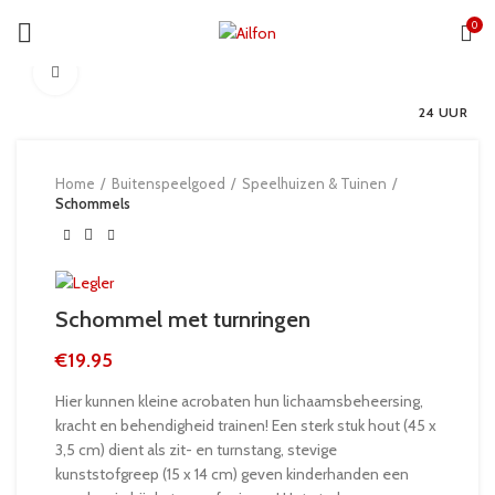
0
Click to enlarge
24 UUR
Home
Buitenspeelgoed
Speelhuizen & Tuinen
Schommels
Schommel met turnringen
€
19.95
Hier kunnen kleine acrobaten hun lichaamsbeheersing,
kracht en behendigheid trainen! Een sterk stuk hout (45 x
3,5 cm) dient als zit- en turnstang, stevige
kunststofgreep (15 x 14 cm) geven kinderhanden een