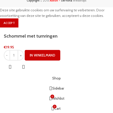
Ailfon -
Copyright
2015
SerYona
Webshops
Deze site gebruikte cookies om uw surfervaring te verbeteren. Door
voortzetting van deze site te gebruiken, accepteert u deze cookies.
ACCEPT
Schommel met turnringen
€
19.95
IN WINKELMAND
Shop
Sidebar
0
Wishlist
0
Cart