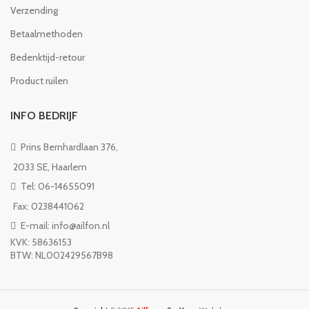
Verzending
Betaalmethoden
Bedenktijd-retour
Product ruilen
INFO BEDRIJF
Prins Bernhardlaan 376,
2033 SE, Haarlem
Tel: 06-14655091
Fax: 0238441062
E-mail: info@ailfon.nl
KVK: 58636153
BTW: NL002429567B98