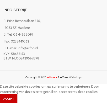
INFO BEDRIJF
Prins Bernhardlaan 376,
2033 SE, Haarlem
Tel: 06-14655091
Fax: 0238441062
E-mail: info@ailfon.nl
KVK: 58636153
BTW: NL002429567B98
Ailfon -
Copyright
2015
SerYona
Webshops
Deze site gebruikte cookies om uw surfervaring te verbeteren. Door
voortzetting van deze site te gebruiken, accepteert u deze cookies.
ACCEPT