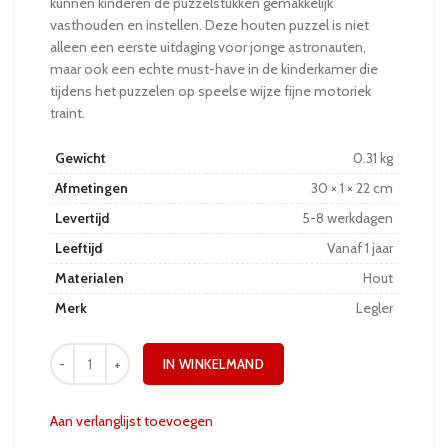
kunnen kinderen de puzzelstukken gemakkelijk
vasthouden en instellen. Deze houten puzzel is niet
alleen een eerste uitdaging voor jonge astronauten,
maar ook een echte must-have in de kinderkamer die
tijdens het puzzelen op speelse wijze fijne motoriek
traint.
Gewicht
0.31 kg
Afmetingen
30 × 1 × 22 cm
Levertijd
5-8 werkdagen
Leeftijd
Vanaf 1 jaar
Materialen
Hout
Merk
Legler
IN WINKELMAND
Aan verlanglijst toevoegen