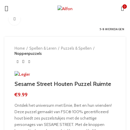
0
Click to enlarge
5-8 WERKDAGEN
Home
Spellen & Leren
Puzzels & Spellen
Noppenpuzzels
Sesame Street Houten Puzzel Ruimte
€
9.99
Ontdek het universum met Ernie, Bert en hun vrienden!
Deze puzzel gemaakt van FSC® 100% gecertificeerd
hout biedt zes puzzelstukjes met de schattige
personages van SESAME STREET. Met de knoppen