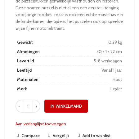
de puzzelstukken gemakkelijk vasthouden en instellen.
Deze houten puzzel is niet alleen een eerste uitdaging
voor jonge foodies, maar is ook een echte must-have in
de kinderkamer, die tijdens het puzzelen ook op speelse
wijze fijne motoriek traint.
Gewicht
0.29 kg
Afmetingen
30 × 1 × 22 cm
Levertijd
5-8 werkdagen
Leeftijd
Vanaf 1 jaar
Materialen
Hout
Merk
Legler
IN WINKELMAND
Aan verlanglijst toevoegen
Compare
Vergelijk
Add to wishlist