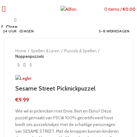
0
items
/
€
0.00
Click to enlarge
Close
Close
Close
Close
Close
Close
Close
Close
24 UUR
24 UUR
24 UUR
5-8 WERKDAGEN
24 UUR
5-8 WERKDAGEN
24 UUR
24 UUR
5-8 WERKDAGEN
Home
Spellen & Leren
Puzzels & Spellen
Noppenpuzzels
Sesame Street Picknickpuzzel
€
9.99
Wie wil er picknicken met Ernie, Bert en Elmo? Deze
puzzel gemaakt van FSC® 100% gecertificeerd hout
biedt zes puzzelstukjes met de schattige personages
van SESAME STREET. Met de knoppen kunnen kinderen