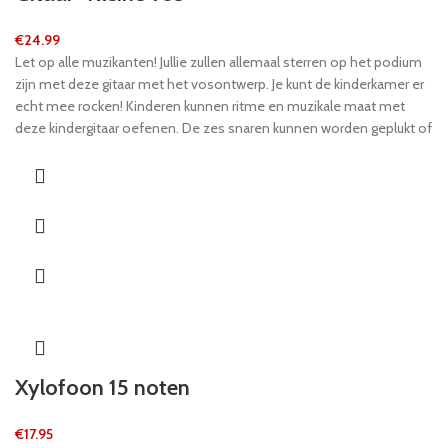
€
24.99
Let op alle muzikanten! Jullie zullen allemaal sterren op het podium
zijn met deze gitaar met het vosontwerp. Je kunt de kinderkamer er
echt mee rocken! Kinderen kunnen ritme en muzikale maat met
deze kindergitaar oefenen. De zes snaren kunnen worden geplukt of
getokkeld om mooie tonen te maken. Een geweldig eerste
muziekinstrument voor het vroeg leren van muziek.
Xylofoon 15 noten
€
17.95