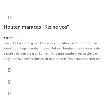
Houten maracas “Kleine vos”
€
11.99
Een echt Caribisch gevoel! Deze houten ritme-instrumenten zijn
ideaal voor beginnende muziek. Met een beetje moeite hoor je de
eerste geluiden die eruit komen. Kinderen worden nieuwsgierig en
beginnen hun eerste ritmes uit te proberen. Deze maracas met een
vosontwerp onderscheiden zich door hun stabiele, goed gevormde
hout. Kinderen zullen gemakkelijk geïnteresseerd raken in muziek
met deze instrumenten. Een pedagogisch waardevol instrument
voor ritmische begeleiding!