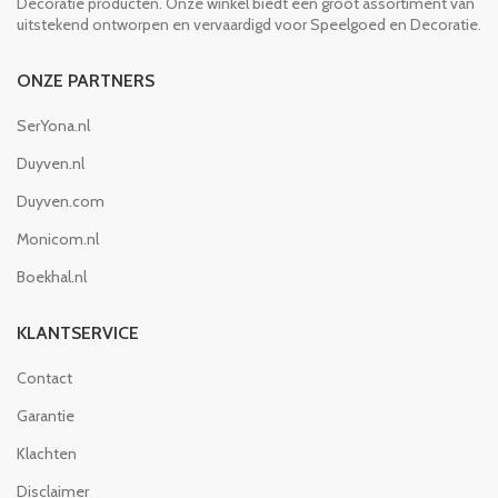
Decoratie producten. Onze winkel biedt een groot assortiment van
uitstekend ontworpen en vervaardigd voor Speelgoed en Decoratie.
ONZE PARTNERS
SerYona.nl
Duyven.nl
Duyven.com
Monicom.nl
Boekhal.nl
KLANTSERVICE
Contact
Garantie
Klachten
Disclaimer