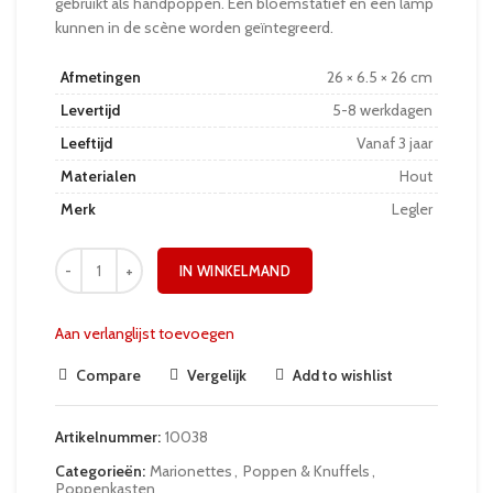
gebruikt als handpoppen. Een bloemstatief en een lamp
kunnen in de scène worden geïntegreerd.
Afmetingen
26 × 6.5 × 26 cm
Levertijd
5-8 werkdagen
Leeftijd
Vanaf 3 jaar
Materialen
Hout
Merk
Legler
IN WINKELMAND
Aan verlanglijst toevoegen
Compare
Vergelijk
Add to wishlist
Artikelnummer:
10038
Categorieën:
Marionettes
,
Poppen & Knuffels
,
Poppenkasten