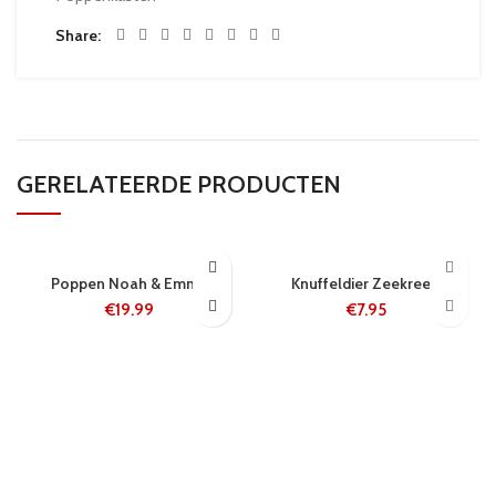
Share
GERELATEERDE PRODUCTEN
5-8 WERKDAGEN
24 UUR
Poppen Noah & Emma
Knuffeldier Zeekreeft
€
19.99
€
7.95