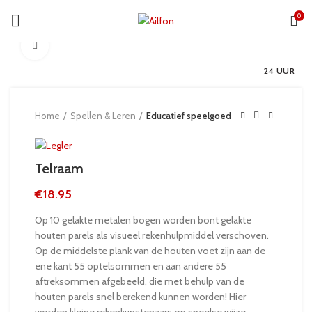
0
Click to enlarge
24 UUR
Home
Spellen & Leren
Educatief speelgoed
Telraam
€
18.95
Op 10 gelakte metalen bogen worden bont gelakte
houten parels als visueel rekenhulpmiddel verschoven.
Op de middelste plank van de houten voet zijn aan de
ene kant 55 optelsommen en aan andere 55
aftreksommen afgebeeld, die met behulp van de
houten parels snel berekend kunnen worden! Hier
worden kleine rekenkunstenaars op speelse wijze