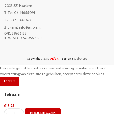
2033 SE, Haarlem
Tel: 06-14655091
Fax: 0238441062
E-mail: info@ailfon.nl
KVK: 58636153
BTW: NL002429567B98
Ailfon -
Copyright
2015
SerYona
Webshops
Deze site gebruikte cookies om uw surfervaring te verbeteren. Door
voortzetting van deze site te gebruiken, accepteert u deze cookies.
ACCEPT
Telraam
€
18.95
IN WINKELMAND