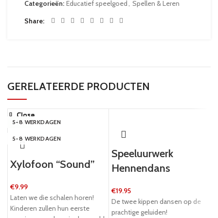
Categorieën:
Educatief speelgoed
,
Spellen & Leren
Share
GERELATEERDE PRODUCTEN
Close
Close
Close
Close
Close
Close
Close
Close
5-8 WERKDAGEN
24 UUR
5-8 WERKDAGEN
24 UUR
5-8 WERKDAGEN
24 UUR
5-8 WERKDAGEN
NEW
5-8 WERKDAGEN
Speeluurwerk
Xylofoon “Sound”
Hennendans
€
9.99
€
19.95
Laten we die schalen horen!
De twee kippen dansen op de
Kinderen zullen hun eerste
prachtige geluiden!