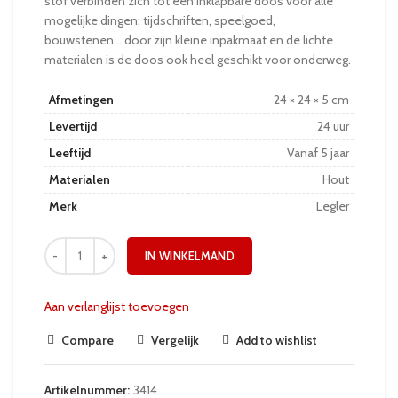
stof verbinden zich tot een inklapbare doos voor alle
mogelijke dingen: tijdschriften, speelgoed,
bouwstenen… door zijn kleine inpakmaat en de lichte
materialen is de doos ook heel geschikt voor onderweg.
Afmetingen
24 × 24 × 5 cm
Levertijd
24 uur
Leeftijd
Vanaf 5 jaar
Materialen
Hout
Merk
Legler
IN WINKELMAND
Aan verlanglijst toevoegen
Compare
Vergelijk
Add to wishlist
Artikelnummer:
3414