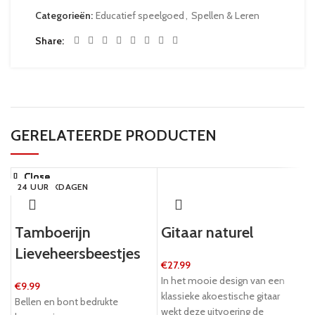
Categorieën:
Educatief speelgoed
,
Spellen & Leren
Share
GERELATEERDE PRODUCTEN
Close
Close
Close
Close
Close
Close
Close
Close
24 UUR
24 UUR
24 UUR
5-8 WERKDAGEN
5-8 WERKDAGEN
5-8 WERKDAGEN
24 UUR
24 UUR
Tamboerijn
Gitaar naturel
Lieveheersbeestjes
€
27.99
In het mooie design van een
€
9.99
klassieke akoestische gitaar
Bellen en bont bedrukte
wekt deze uitvoering de