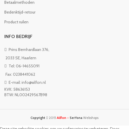
Betaalmethoden
Bedenktijd-retour
Product ruilen
INFO BEDRIJF
Prins Bernhardlaan 376,
2033 SE, Haarlem
Tel: 06-14655091
Fax: 0238441062
E-mail: info@ailfon.nl
KVK: 58636153
BTW: NL002429567B98
Ailfon -
Copyright
2015
SerYona
Webshops
Deze site gebruikte cookies om uw surfervaring te verbeteren. Door