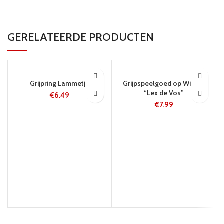
GERELATEERDE PRODUCTEN
24 UUR
5-8 WERKDAGEN
Grijpring Lammetje
Grijpspeelgoed op Wielen
“Lex de Vos”
€
6.49
€
7.99