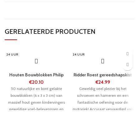
GERELATEERDE PRODUCTEN
24 UUR
24 UUR
Houten Bouwblokken Philip
Ridder Roest gereedshapskist
€
20.10
€
24.99
50 natuurlijke en bont gelakte
Geweldig veel plezier bij het
bouwblokken (6 x 3 x 3 cm) van
schroeven en hameren en een
massief hout geven kindervingers
fantastische oefening voor de
geweldige voel-belevenissen en
motoriek! Accuraat vervaardigd van
spannende uren bij de bouw van de
fijn geslepen beukenhout voldoet
hoogste torens! Ca. 1 kg bouwblokken
deze kist met geweldige motieven
vinden hun plaats in de handige
van Ridder Roest en zijn vrienden
kartonnen trommel en een draagtas
met gemak aan de hoge eisen die