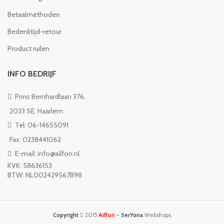
Betaalmethoden
Bedenktijd-retour
Product ruilen
INFO BEDRIJF
Prins Bernhardlaan 376,
2033 SE, Haarlem
Tel: 06-14655091
Fax: 0238441062
E-mail: info@ailfon.nl
KVK: 58636153
BTW: NL002429567B98
Ailfon -
Copyright
2015
SerYona
Webshops