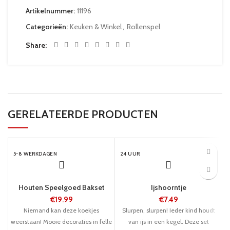
Artikelnummer:
11196
Categorieën:
Keuken & Winkel
,
Rollenspel
Share
GERELATEERDE PRODUCTEN
5-8 WERKDAGEN
24 UUR
Houten Speelgoed Bakset
Ijshoorntje
€
19.99
€
7.49
Niemand kan deze koekjes
Slurpen, slurpen! Ieder kind houdt
weerstaan! Mooie decoraties in felle
van ijs in een kegel. Deze set