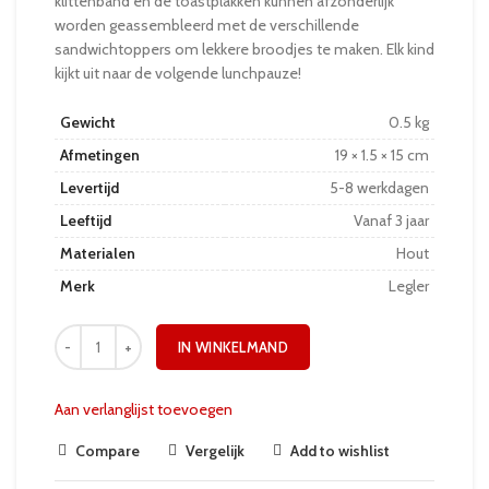
klittenband en de toastplakken kunnen afzonderlijk
worden geassembleerd met de verschillende
sandwichtoppers om lekkere broodjes te maken. Elk kind
kijkt uit naar de volgende lunchpauze!
Gewicht
0.5 kg
Afmetingen
19 × 1.5 × 15 cm
Levertijd
5-8 werkdagen
Leeftijd
Vanaf 3 jaar
Materialen
Hout
Merk
Legler
IN WINKELMAND
Aan verlanglijst toevoegen
Compare
Vergelijk
Add to wishlist