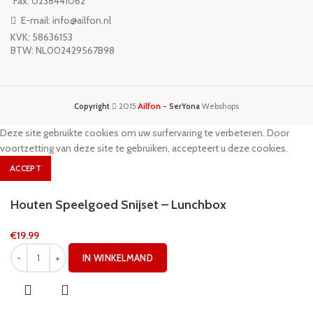
Fax: 0238441062
E-mail: info@ailfon.nl
KVK: 58636153
BTW: NL002429567B98
Ailfon -
Copyright
2015
SerYona
Webshops
Deze site gebruikte cookies om uw surfervaring te verbeteren. Door
voortzetting van deze site te gebruiken, accepteert u deze cookies.
ACCEPT
Houten Speelgoed Snijset – Lunchbox
€
19.99
IN WINKELMAND