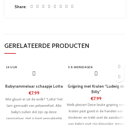
Share
GERELATEERDE PRODUCTEN
24 UUR
5-8 WERKDAGEN
Babyrammelaar schaapje Lotta
Grijpring met Kralen “Ludwig de
Billy”
€
7.99
€
7.99
Wie gluurt er uit de wolk? "Lotta" het
Welk plezier! Deze leuke gripring met
lam gemaakt van pelsweefsel. Alle
kralen past goed in de handen van
baby's zullen dol zijn op deze
kinderen en trekt snel de aandacht
rammelaar. Het is heel gemakkelijk
van baby's met zijn kleurrijke, stevig
om baby's motoriek vast te houden