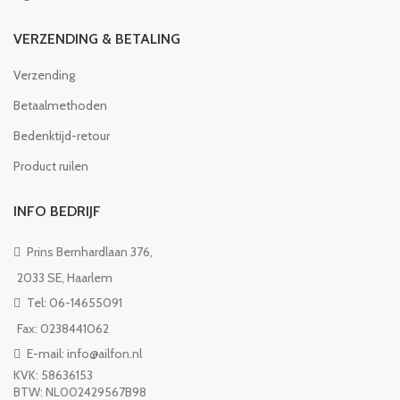
VERZENDING & BETALING
Verzending
Betaalmethoden
Bedenktijd-retour
Product ruilen
INFO BEDRIJF
Prins Bernhardlaan 376,
2033 SE, Haarlem
Tel: 06-14655091
Fax: 0238441062
E-mail: info@ailfon.nl
KVK: 58636153
BTW: NL002429567B98