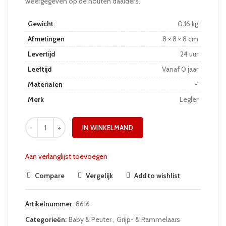
weergegeven op de houten daalders.
Gewicht
0.16 kg
Afmetingen
8 × 8 × 8 cm
Levertijd
24 uur
Leeftijd
Vanaf 0 jaar
Materialen
-'
Merk
Legler
IN WINKELMAND
Aan verlanglijst toevoegen
Compare
Vergelijk
Add to wishlist
Artikelnummer:
8616
Categorieën:
Baby & Peuter
,
Grijp- & Rammelaars