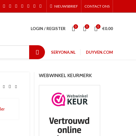
NIEUWSBRIEF
CONTACT ONS
0
0
0
LOGIN / REGISTER
€
0.00
SERYONA.NL
DUYVEN.COM
WEBWINKEL KEURMERK