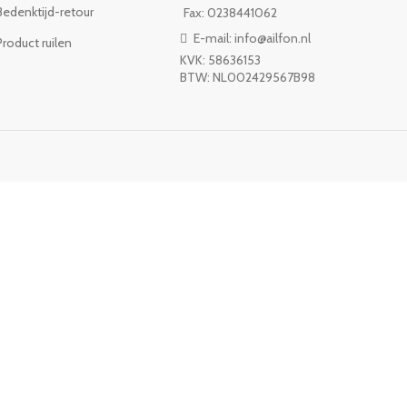
Bedenktijd-retour
Fax: 0238441062
E-mail: info@ailfon.nl
Product ruilen
KVK: 58636153
BTW: NL002429567B98