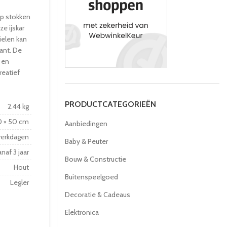
 op stokken
e ijskar
ielen kan
ant. De
 en
reatief
PRODUCTCATEGORIEËN
2.44 kg
0 × 50 cm
Aanbiedingen
werkdagen
Baby & Peuter
naf 3 jaar
Bouw & Constructie
Hout
Buitenspeelgoed
Legler
Decoratie & Cadeaus
Elektronica