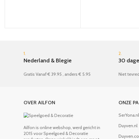
1.
2.
Nederland & Blegie
30 dage
Gratis Vanaf € 39.95 , anders € 5.95
Niet tevred
OVER AILFON
ONZE P
SerYona.nl
Duyven.nl
Ailfon is online webshop, werd gericht in
2015 voor Speelgoed & Decoratie
Duyven.c