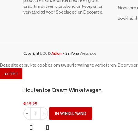
producten. Onze winkel biedt een groot
assortiment van uitstekend ontworpen en
Monicom.
vervaardigd voor Speelgoed en Decoratie.
Boekhal.nl
Ailfon -
Copyright
2015
SerYona
Webshops
Deze site gebruikte cookies om uw surfervaring te verbeteren. Door voort
ACCEPT
Houten Ice Cream Winkelwagen
€
49.99
IN WINKELMAND