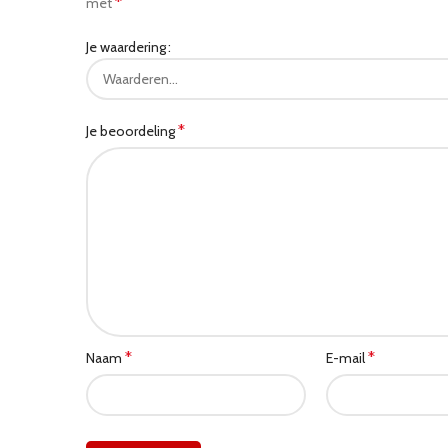
*
met
Je waardering
*
Je beoordeling
*
*
Naam
E-mail