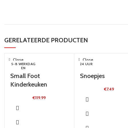
GERELATEERDE PRODUCTEN
Close
Close
5-8 WERKDAG
24 UUR
EN
Small Foot
Snoepjes
Kinderkeuken
€
7.49
€
119.99