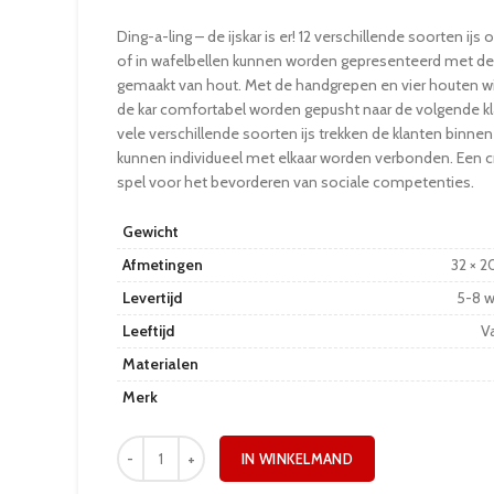
Ding-a-ling – de ijskar is er! 12 verschillende soorten ijs
of in wafelbellen kunnen worden gepresenteerd met dez
gemaakt van hout. Met de handgrepen en vier houten w
de kar comfortabel worden gepusht naar de volgende kl
vele verschillende soorten ijs trekken de klanten binnen
kunnen individueel met elkaar worden verbonden. Een c
spel voor het bevorderen van sociale competenties.
Gewicht
Afmetingen
32 × 2
Levertijd
5-8 
Leeftijd
Va
Materialen
Merk
IN WINKELMAND