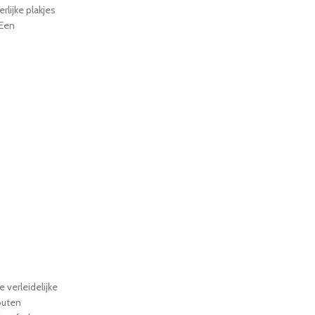
rlijke plakjes
 Een
 verleidelijke
outen