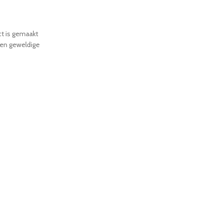
ct is gemaakt
een geweldige