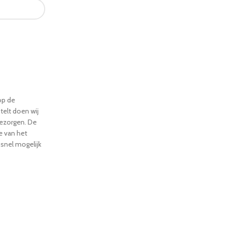
op de
telt doen wij
 bezorgen. De
ie van het
 snel mogelijk