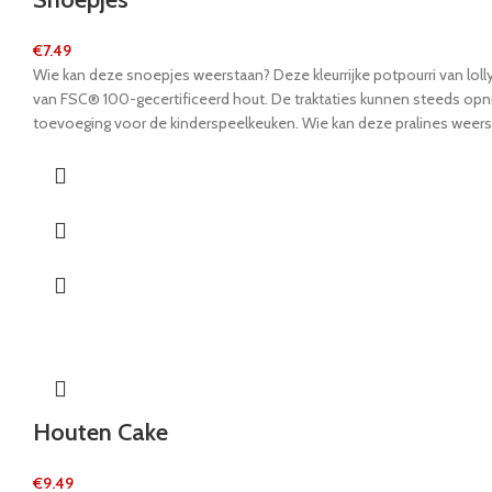
€
7.49
Wie kan deze snoepjes weerstaan? Deze kleurrijke potpourri van lolly'
van FSC® 100-gecertificeerd hout. De traktaties kunnen steeds opn
toevoeging voor de kinderspeelkeuken. Wie kan deze pralines weerst
Houten Cake
€
9.49