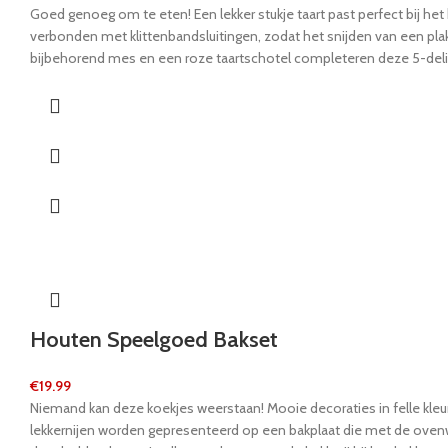
Goed genoeg om te eten! Een lekker stukje taart past perfect bij het k
verbonden met klittenbandsluitingen, zodat het snijden van een plak
bijbehorend mes en een roze taartschotel completeren deze 5-delig
Houten Speelgoed Bakset
€
19.99
Niemand kan deze koekjes weerstaan! Mooie decoraties in felle kleur
lekkernijen worden gepresenteerd op een bakplaat die met de oven