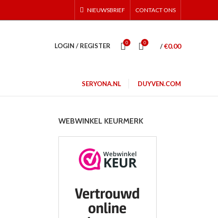
NIEUWSBRIEF
CONTACT ONS
0
0
€
0.00
LOGIN / REGISTER
/
SERYONA.NL
DUYVEN.COM
WEBWINKEL KEURMERK