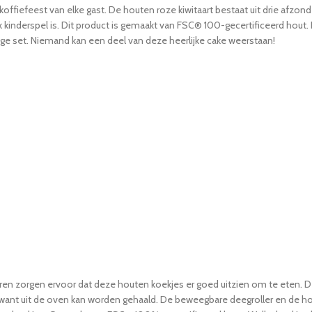
offiefeest van elke gast. De houten roze kiwitaart bestaat uit drie afzonde
 kinderspel is. Dit product is gemaakt van FSC® 100-gecertificeerd hout.
e set. Niemand kan een deel van deze heerlijke cake weerstaan!
en zorgen ervoor dat deze houten koekjes er goed uitzien om te eten. De
want uit de oven kan worden gehaald. De beweegbare deegroller en de h