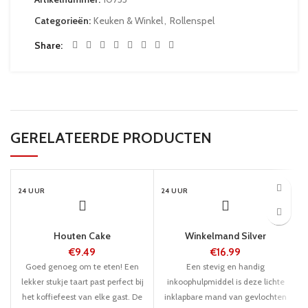
Categorieën:
Keuken & Winkel
,
Rollenspel
Share
GERELATEERDE PRODUCTEN
24 UUR
24 UUR
Houten Cake
Winkelmand Silver
€
9.49
€
16.99
Goed genoeg om te eten! Een
Een stevig en handig
lekker stukje taart past perfect bij
inkoophulpmiddel is deze lichte
het koffiefeest van elke gast. De
inklapbare mand van gevlochten