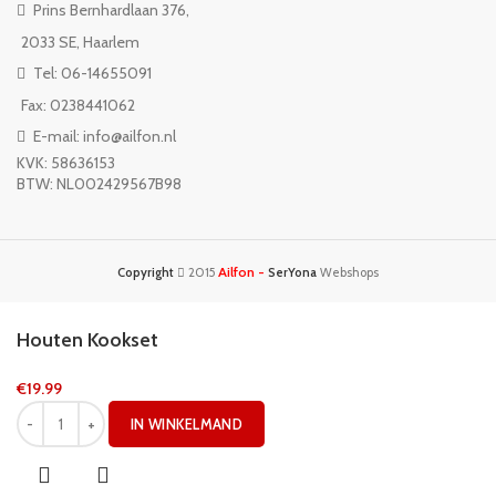
Prins Bernhardlaan 376,
2033 SE, Haarlem
Tel: 06-14655091
Fax: 0238441062
E-mail: info@ailfon.nl
KVK: 58636153
BTW: NL002429567B98
Ailfon -
Copyright
2015
SerYona
Webshops
Houten Kookset
€
19.99
IN WINKELMAND