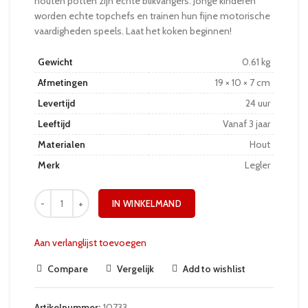
houten potten zijn echte blikvangers. Jonge kinderen
worden echte topchefs en trainen hun fijne motorische
vaardigheden speels. Laat het koken beginnen!
Gewicht
0.61 kg
Afmetingen
19 × 10 × 7 cm
Levertijd
24 uur
Leeftijd
Vanaf 3 jaar
Materialen
Hout
Merk
Legler
IN WINKELMAND
Aan verlanglijst toevoegen
Compare
Vergelijk
Add to wishlist
Artikelnummer:
10733