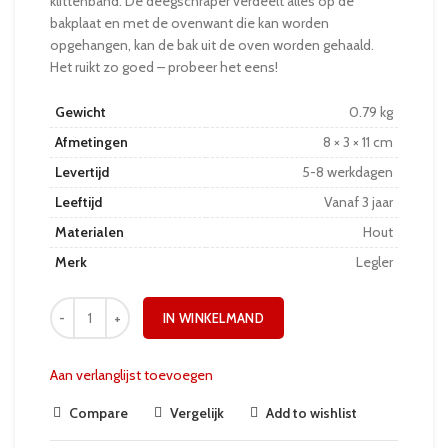
klittenband. De deegschraper verdeelt alles op de
bakplaat en met de ovenwant die kan worden
opgehangen, kan de bak uit de oven worden gehaald.
Het ruikt zo goed – probeer het eens!
Gewicht
0.79 kg
Afmetingen
8 × 3 × 11 cm
Levertijd
5-8 werkdagen
Leeftijd
Vanaf 3 jaar
Materialen
Hout
Merk
Legler
IN WINKELMAND
Aan verlanglijst toevoegen
Compare
Vergelijk
Add to wishlist