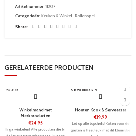
Artikelnummer:
11207
Categorieën:
Keuken & Winkel
,
Rollenspel
Share
GERELATEERDE PRODUCTEN
24 UUR
5-8 WERKDAGEN
Winkelmand met
Houten Kook & Serveerset
Merkproducten
€
19.99
€
24.95
Let op alle topchefs! Koken voor de
Ik ga winkelen! Alle producten die bij
gasten is heel leuk met dit kleurrijke
de levering zijn inbegrepen, kunnen