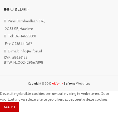
INFO BEDRIJF
Prins Bernhardlaan 376,
2033 SE, Haarlem
Tel: 06-14655091
Fax: 0238441062
E-mail: info@ailfon.nl
KVK: 58636153
BTW: NL002429567B98
Ailfon -
Copyright
2015
SerYona
Webshops
Deze site gebruikte cookies om uw surfervaring te verbeteren. Door
voortzetting van deze site te gebruiken, accepteert u deze cookies.
ACCEPT