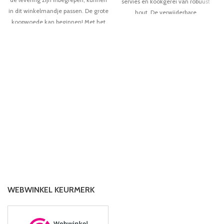
servies en kookgerei van robuust
in dit winkelmandje passen. De grote
hout. De verwijderbare
koopwoede kan beginnen! Met het
pannendeksels zijn gemakkelijk vast
robuuste nylonvezelmateriaal en de
te pakken. Zo kan de kinderkeuken in
stabiele draaghendel vuurt de
een oogwenk de keuken van een
winkelrondleiding in de Mom and
topchef worden en tegelijkertijd
Pop-winkel op alle cilinders
sociale competenties en het gebruik
van bestek oefenen! Dus naar de
keuken gaan we!
WEBWINKEL KEURMERK