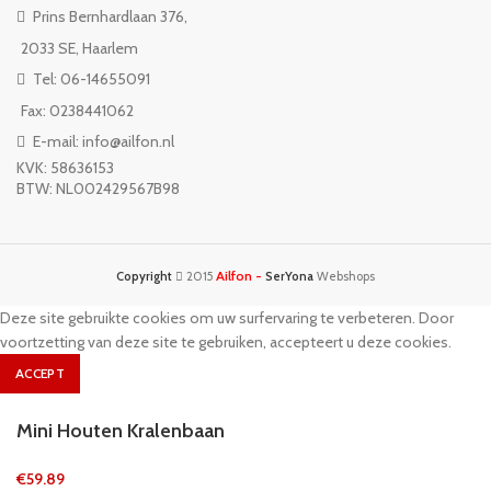
Prins Bernhardlaan 376,
2033 SE, Haarlem
Tel: 06-14655091
Fax: 0238441062
E-mail: info@ailfon.nl
KVK: 58636153
BTW: NL002429567B98
Ailfon -
Copyright
2015
SerYona
Webshops
Deze site gebruikte cookies om uw surfervaring te verbeteren. Door
voortzetting van deze site te gebruiken, accepteert u deze cookies.
ACCEPT
Mini Houten Kralenbaan
€
59.89