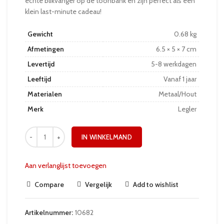
echte blikvanger op de toonbank en zijn perfect als een
klein last-minute cadeau!
Gewicht
0.68 kg
Afmetingen
6.5 × 5 × 7 cm
Levertijd
5-8 werkdagen
Leeftijd
Vanaf 1 jaar
Materialen
Metaal/Hout
Merk
Legler
IN WINKELMAND
Aan verlanglijst toevoegen
Compare
Vergelijk
Add to wishlist
Artikelnummer:
10682