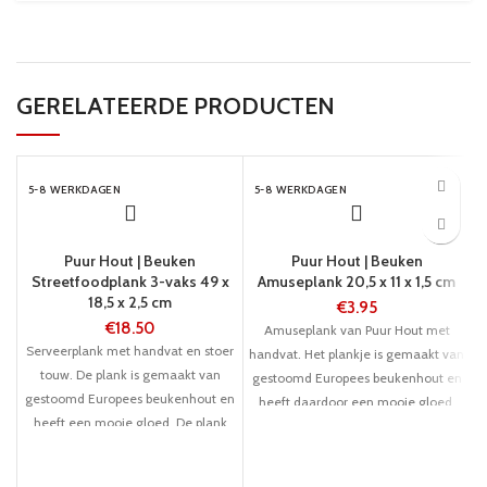
GERELATEERDE PRODUCTEN
5-8 WERKDAGEN
5-8 WERKDAGEN
Puur Hout | Beuken
Puur Hout | Beuken
Streetfoodplank 3-vaks 49 x
Amuseplank 20,5 x 11 x 1,5 cm
18,5 x 2,5 cm
€
3.95
€
18.50
Amuseplank van Puur Hout met
Serveerplank met handvat en stoer
handvat. Het plankje is gemaakt van
touw. De plank is gemaakt van
gestoomd Europees beukenhout en
P
gestoomd Europees beukenhout en
heeft daardoor een mooie gloed.
heeft een mooie gloed. De plank
Lengte 20,5 cm, breedte 11 cm.
heeft 3 uitsparingen, waardoor deze
geschikt is om er bijv. een salade of
H