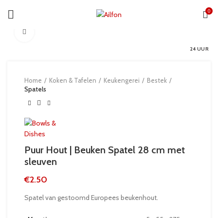
0
Click to enlarge
24 UUR
Home
Koken & Tafelen
Keukengerei
Bestek
Spatels
Puur Hout | Beuken Spatel 28 cm met
sleuven
€
2.50
Spatel van gestoomd Europees beukenhout.