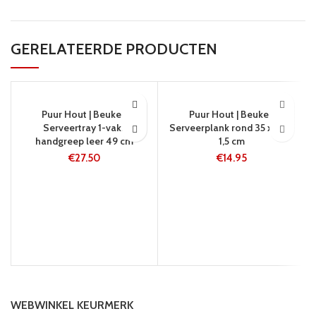
GERELATEERDE PRODUCTEN
5-8 WERKDAGEN
5-8 WERKDAGEN
Puur Hout | Beuken
Puur Hout | Beuken
Serveertray 1-vaks
Serveerplank rond 35 x 43 x
handgreep leer 49 cm
1,5 cm
€
27.50
€
14.95
WEBWINKEL KEURMERK