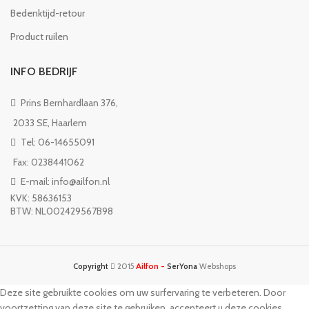
Bedenktijd-retour
Product ruilen
INFO BEDRIJF
Prins Bernhardlaan 376,
2033 SE, Haarlem
Tel: 06-14655091
Fax: 0238441062
E-mail: info@ailfon.nl
KVK: 58636153
BTW: NL002429567B98
Ailfon -
Copyright
2015
SerYona
Webshops
Deze site gebruikte cookies om uw surfervaring te verbeteren. Door
voortzetting van deze site te gebruiken, accepteert u deze cookies.