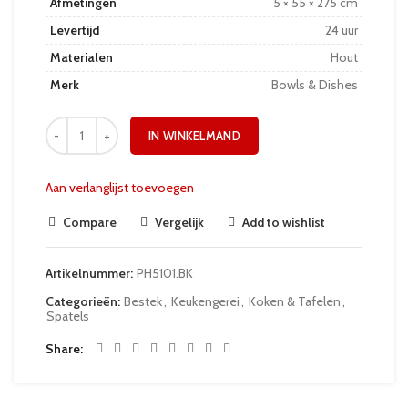
Afmetingen
5 × 55 × 275 cm
Levertijd
24 uur
Materialen
Hout
Merk
Bowls & Dishes
IN WINKELMAND
Aan verlanglijst toevoegen
Compare
Vergelijk
Add to wishlist
Artikelnummer:
PH5101.BK
Categorieën:
Bestek
,
Keukengerei
,
Koken & Tafelen
,
Spatels
Share