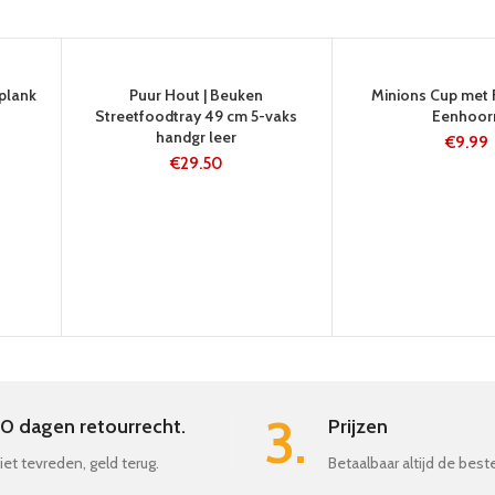
5-8 WERKDAG
24 UUR
plank
Puur Hout | Beuken
Minions Cup met 
EN
Streetfoodtray 49 cm 5-vaks
Eenhoor
handgr leer
€
9.99
€
29.50
3.
0 dagen retourrecht.
Prijzen
iet tevreden, geld terug.
Betaalbaar altijd de best