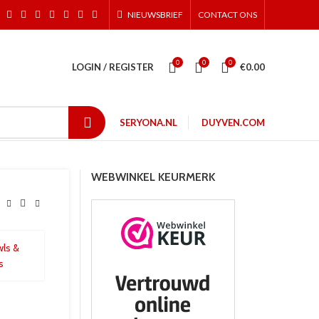
NIEUWSBRIEF
CONTACT ONS
0
0
0
LOGIN / REGISTER
€
0.00
SERYONA.NL
DUYVEN.COM
WEBWINKEL KEURMERK