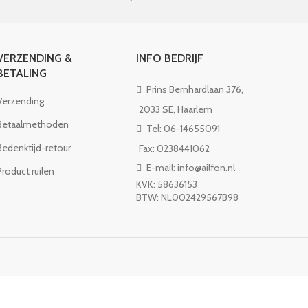
VERZENDING &
INFO BEDRIJF
BETALING
Prins Bernhardlaan 376,
Verzending
2033 SE, Haarlem
Betaalmethoden
Tel: 06-14655091
Bedenktijd-retour
Fax: 0238441062
E-mail: info@ailfon.nl
Product ruilen
KVK: 58636153
BTW: NL002429567B98