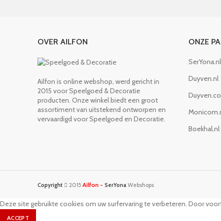
OVER AILFON
ONZE P
SerYona.nl
Duyven.nl
Ailfon is online webshop, werd gericht in
2015 voor Speelgoed & Decoratie
Duyven.c
producten. Onze winkel biedt een groot
assortiment van uitstekend ontworpen en
Monicom.
vervaardigd voor Speelgoed en Decoratie.
Boekhal.nl
Ailfon -
Copyright
2015
SerYona
Webshops
Deze site gebruikte cookies om uw surfervaring te verbeteren. Door voort
ACCEPT