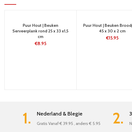
5-8 WERKDAG
24 UUR
Puur Hout | Beuken
Puur Hout | Beuken Brood
EN
Serveerplank rond 25 x 33 x1,5
45 x 30 x 2 cm
cm
€
15.95
€
8.95
1.
2.
Nederland & Blegie
3
Gratis Vanaf € 39.95 , anders € 5.95
N