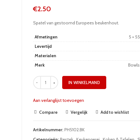
€
2.50
Spatel van gestoomd Europees beukenhout.
Afmetingen
5 × 5
Levertijd
Materialen
Merk
Bowls
IN WINKELMAND
Aan verlanglijst toevoegen
Compare
Vergelijk
Add to wishlist
Artikelnummer:
PH5102.BK
Categorieën:
Bestek
,
Keukengerei
,
Koken & Tafelen
,
S