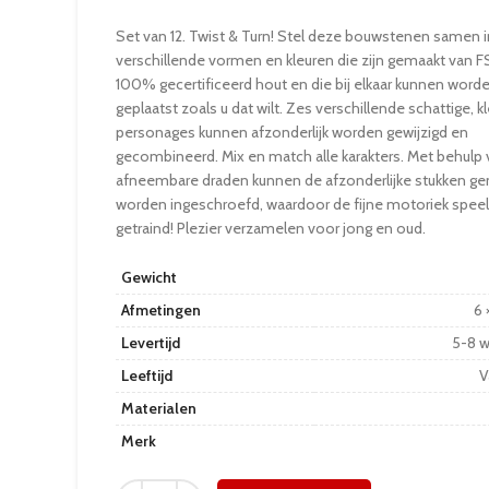
Set van 12. Twist & Turn! Stel deze bouwstenen samen i
verschillende vormen en kleuren die zijn gemaakt van 
100% gecertificeerd hout en die bij elkaar kunnen word
geplaatst zoals u dat wilt. Zes verschillende schattige, kl
personages kunnen afzonderlijk worden gewijzigd en
gecombineerd. Mix en match alle karakters. Met behulp 
afneembare draden kunnen de afzonderlijke stukken ge
worden ingeschroefd, waardoor de fijne motoriek spee
getraind! Plezier verzamelen voor jong en oud.
Gewicht
Afmetingen
6 
Levertijd
5-8 
Leeftijd
V
Materialen
Merk