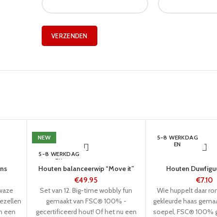
NEW
5-8 WERKDAG
EN
5-8 WERKDAG
EN
ins
Houten balanceerwip “Move it”
Houten Duwfiguu
€
49.95
€
7.10
dwaze
Set van 12. Big-time wobbly fun
Wie huppelt daar ro
ezellen
gemaakt van FSC® 100% -
gekleurde haas gemaa
n een
gecertificeerd hout! Of het nu een
soepel, FSC® 100% g