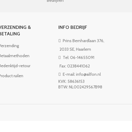
Bedrijven
VERZENDING &
INFO BEDRIJF
BETALING
Prins Bernhardlaan 376,
Verzending
2033 SE, Haarlem
Betaalmethoden
Tel: 06-14655091
Bedenktijd-retour
Fax: 0238441062
E-mail: info@ailfon.nl
Product ruilen
KVK: 58636153
BTW: NL002429567B98