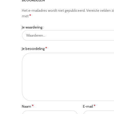
BEOORDELEN
Het e-mailadres wordt niet gepubliceerd.
Vereiste velden z
*
met
Je waardering
*
Je beoordeling
*
*
Naam
E-mail