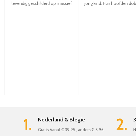
levendig geschilderd op massief
jong kind. Hun hoofden do
hout. Of het nu op een safari is door
heen en weer wanneer de pi
de kinderkamer of in de wilde
worden getrokken en ze b
savannes van de voortuin, deze
zich rustig over de vloer me
wilde maar goedaardige
rubber afgewerkte wielen. De
dierenvriend rolt op stabiele, vrij
along Penguins horen thuis 
bewegende wielen waar hun
kinderkamer! Deze
menselijke vriend wil gaan. Een
meesleeppinguïn hoort thuis 
goede vriend voor de eerste (en
kinderkamer!
tweede!) Stappen - de
voortgetrokken zebra is een klassiek
en gegarandeerd succes!
1.
2.
Nederland & Blegie
3
Gratis Vanaf € 39.95 , anders € 5.95
N