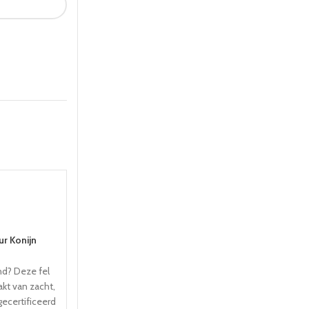
24 UUR
5-8 WERKDA
EN
r Konijn
nd? Deze fel
kt van zacht,
Houten 
ecertificeerd