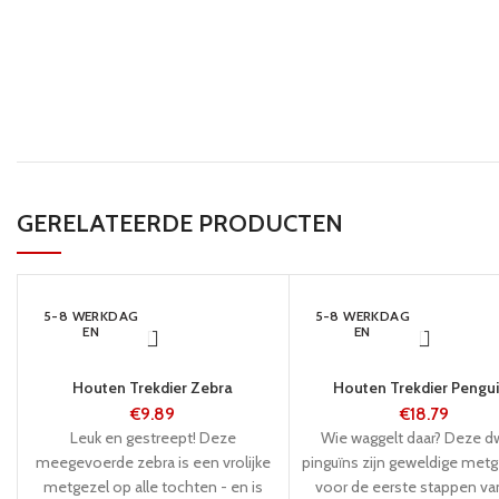
GERELATEERDE PRODUCTEN
5-8 WERKDAG
5-8 WERKDAG
EN
EN
Houten Trekdier Zebra
Houten Trekdier Pengu
€
9.89
€
18.79
Leuk en gestreept! Deze
Wie waggelt daar? Deze 
meegevoerde zebra is een vrolijke
pinguïns zijn geweldige metg
metgezel op alle tochten - en is
voor de eerste stappen va