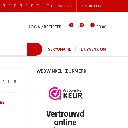
NIEUWSBRIEF
CONTACT ONS
0
0
0
LOGIN / REGISTER
€
0.00
SERYONA.NL
DUYVEN.COM
WEBWINKEL KEURMERK