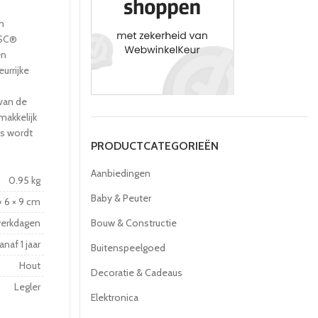
n
FSC®
en
eurrijke
van de
makkelijk
ls wordt
PRODUCTCATEGORIEËN
Aanbiedingen
0.95 kg
Baby & Peuter
× 6 × 9 cm
werkdagen
Bouw & Constructie
anaf 1 jaar
Buitenspeelgoed
Hout
Decoratie & Cadeaus
Legler
Elektronica