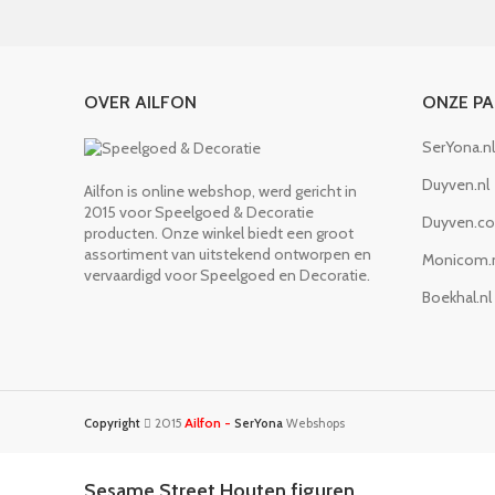
OVER AILFON
ONZE P
SerYona.nl
Duyven.nl
Ailfon is online webshop, werd gericht in
2015 voor Speelgoed & Decoratie
Duyven.c
producten. Onze winkel biedt een groot
assortiment van uitstekend ontworpen en
Monicom.
vervaardigd voor Speelgoed en Decoratie.
Boekhal.nl
Ailfon -
Copyright
2015
SerYona
Webshops
Sesame Street Houten figuren