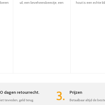
bberen
uil, een lieveheersbeestje, een
hout is een echte bl
nguïns
pinguïn of een haan is - hier is een
grote achterwiele
ewegen
passend stand-up dier voor
gerangschikt dat de a
t de met
iedereen. Het aantrekkelijk
van de haas op en 
ze pull-
gevormde hout zorgt ervoor dat de
wanneer deze wordt g
in elke
dieren veilig kunnen worden
hoe de haas vroli
vastgehouden terwijl ze goed
kinderkamer kan 'spr
in elke
aanvoelen. De aantrekkelijke mix
speelplezier voor 
van materialen met haar gemaakt
kinderen 
van elastiekjes en vleugels gemaakt
van vilt zijn echte blikvangers in de
kinderkamer. Wie gaat er als eerste
uit het verkoopdisplay wiebelen?
3.
0 dagen retourrecht.
Prijzen
iet tevreden, geld terug.
Betaalbaar altijd de best