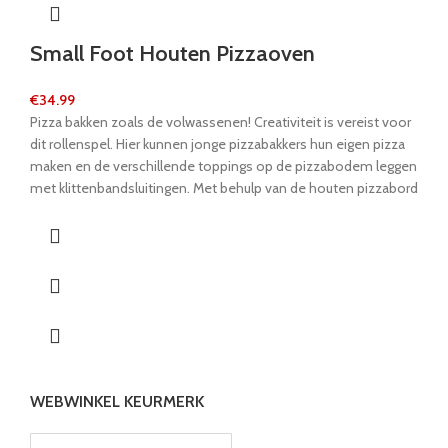
Small Foot Houten Pizzaoven
€
34.99
Pizza bakken zoals de volwassenen! Creativiteit is vereist voor
dit rollenspel. Hier kunnen jonge pizzabakkers hun eigen pizza
maken en de verschillende toppings op de pizzabodem leggen
met klittenbandsluitingen. Met behulp van de houten pizzabord
gaat het de oven in, die kan worden geopend en gesloten door
een beweegbare deur. Voor de volgende smakelijke pizza
worden de toppings bewaard in duidelijk opgestelde
compartimenten bovenop de oven. Na het bakken hoeft de
pizza slechts in vier gelijke schijven te worden verdeeld en kan
het feest beginnen. Door het delen met anderen, promoten
de kinderen op speelse wijze hun sociale vaardigheden. Wie
heeft er nog meer honger?
WEBWINKEL KEURMERK