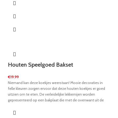
Een bijbehorend mes en een roze taartschotel completeren
deze 5-delige set. Niemand kan een deel van deze heerlijke
cake weerstaan!
Houten Speelgoed Bakset
€
19.99
Niemand kan deze koekjes weerstaan! Mooie decoraties in
felle kleuren zorgen ervoor dat deze houten koekjes er goed
uitzien om te eten. De verleidelijke lekkernijen worden
gepresenteerd op een bakplaat die met de ovenwant uit de
oven kan worden gehaald. De beweegbare deegroller en de
houten deegkrabber horen in elke goed gesorteerde bakkerij bij
het bakken van koekjes. Gemaakt van FSC® 100%