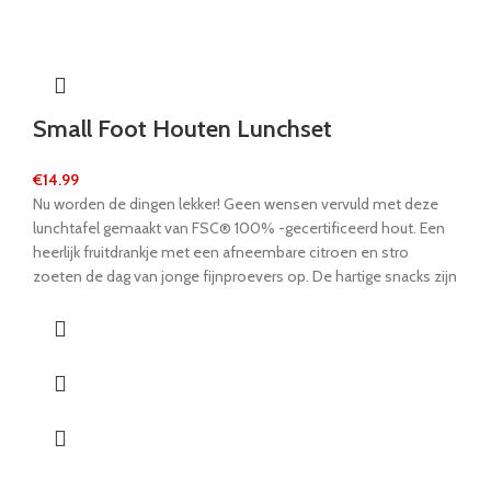
Small Foot Houten Lunchset
€
14.99
Nu worden de dingen lekker! Geen wensen vervuld met deze
lunchtafel gemaakt van FSC® 100% -gecertificeerd hout. Een
heerlijk fruitdrankje met een afneembare citroen en stro
zoeten de dag van jonge fijnproevers op. De hartige snacks zijn
precies wat jonge foodfans te bieden hebben. En als toetje is
er ijs om uit te lepelen. En geniet nu gewoon van!