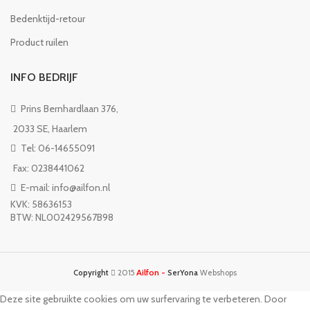
Bedenktijd-retour
Product ruilen
INFO BEDRIJF
Prins Bernhardlaan 376,
2033 SE, Haarlem
Tel: 06-14655091
Fax: 0238441062
E-mail: info@ailfon.nl
KVK: 58636153
BTW: NL002429567B98
Ailfon -
Copyright
2015
SerYona
Webshops
Deze site gebruikte cookies om uw surfervaring te verbeteren. Door