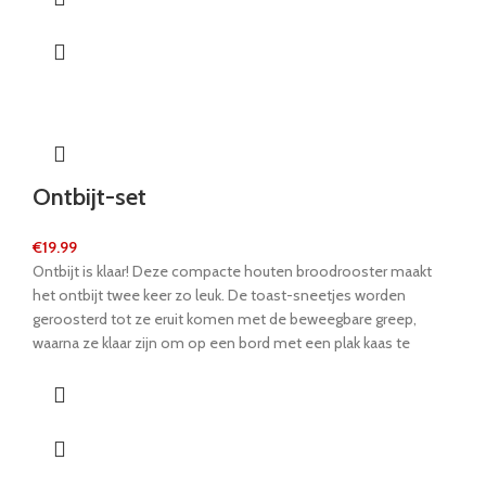
aan-en-uit knop kan worden omgeschakeld, net als op een
echte mixer. Deze mixer heeft een stabiele basis dankzij het
voetstuk. Wie gaat het mixplezier beginnen?
Ontbijt-set
€
19.99
Ontbijt is klaar! Deze compacte houten broodrooster maakt
het ontbijt twee keer zo leuk. De toast-sneetjes worden
geroosterd tot ze eruit komen met de beweegbare greep,
waarna ze klaar zijn om op een bord met een plak kaas te
landen! Deze compacte broodrooster van massief
gelamineerd hout kan aan al uw ontbijtwensen voldoen. De
hendel brengt de toastplakken op de plaat. De kaas is
bevestigd met Velcro® en kan worden gescheiden met het
meegeleverde houten mes. De draaibare aanklikknop aan de
zijkant is de aan-en-uit knop. En nu, heb plezier aan het