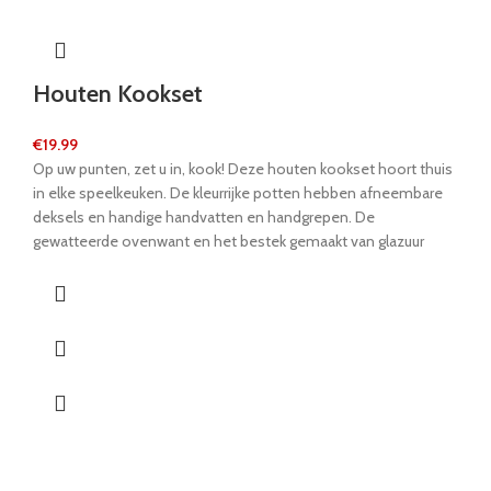
Houten Kookset
€
19.99
Op uw punten, zet u in, kook! Deze houten kookset hoort thuis
in elke speelkeuken. De kleurrijke potten hebben afneembare
deksels en handige handvatten en handgrepen. De
gewatteerde ovenwant en het bestek gemaakt van glazuur
geschilderd hout vervolledigt deze prachtige kookset. De
levendige kleuren van de stabiele houten potten zijn echte
blikvangers. Jonge kinderen worden echte topchefs en trainen
hun fijne motorische vaardigheden speels. Laat het koken
beginnen!