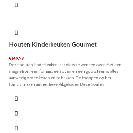
roosteren!
Houten Kinderkeuken Gourmet
€
149.99
Deze houten kinderkeuken laat niets te wensen over! Met een
magnetron, een fornuis, een oven en een gootsteen is alles
aanwezig om te koken en te bakken. De knoppen op het
fornuis maken authentieke klikgeluiden Deze houten
kinderkeuken maakt van elk kind een gastronomische chef-kok.
Oven, magnetron en pannen helpen mini-koks en koks
bedenken nieuwe ideeën en maken hun eigen creaties. De
kraan kan worden verplaatst en de deuren kunnen worden
geopend.