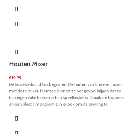
gecertificeerd hout. Welke koekjes heeft de mooiste
decoratie?
Houten Mixer
€
19.99
De kookwedstrijd kan beginnen! De harten van kinderen racen
met deze mixer. Hiermee kunnen ze het gevoel krijgen dat ze
hun eigen cake bakken in hun speelkeukens. Draaibare kloppers
en een plastic mengkom zijn er ook om de ervaring te
voltooien. Deze stabiele houten mixer roert het deeg met
roteerbare kloppers en een stabiele kunststof mengkom. De
zwenkbare mixerkop die naar boven kan worden verplaatst,
maakt het mogelijk om de kom eenvoudig te verwijderen. De