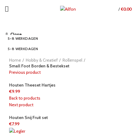
€
0.00
/
Close
Close
Close
Close
Close
Close
Close
Close
5-8 WERKDAGEN
24 UUR
5-8 WERKDAGEN
24 UUR
24 UUR
5-8 WERKDAGEN
24 UUR
5-8 WERKDAGEN
NEW
5-8 WERKDAGEN
Click to enlarge
Home
Hobby & Creatief
Rollenspel
Small Foot Borden & Bestekset
Previous product
Houten Theeset Hartjes
€
9.99
Back to products
Next product
Houten Snij Fruit set
€
7.99