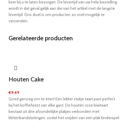
keer bij u te laten bezorgen. De levertijd van uw hele bestelling
wordt in dat geval gelijk aan die van het artikel met de langste
levertijd. Ons doel is om producten zo snel mogelijk te
verzenden.
Gerelateerde producten
Houten Cake
€
9.49
Goed genoeg om te eten! Een lekker stukje taart past perfect
bij het koffiefeest van elke gast. De houten roze kiwitaart
bestaat uit drie afzonderlijke plakjes verbonden met
klittenbandsluitingen, zodat het snijden van een plak kinderspel
is. Dit product is gemaakt van FSC® 100-gecertificeerd hout.