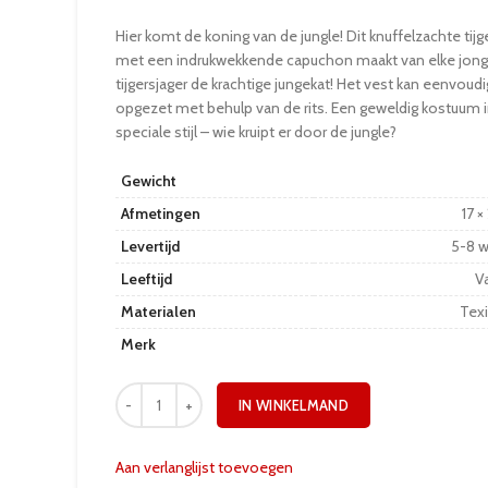
Hier komt de koning van de jungle! Dit knuffelzachte tijg
met een indrukwekkende capuchon maakt van elke jon
tijgersjager de krachtige jungekat! Het vest kan eenvou
opgezet met behulp van de rits. Een geweldig kostuum 
speciale stijl – wie kruipt er door de jungle?
Gewicht
Afmetingen
17 ×
Levertijd
5-8 
Leeftijd
Va
Materialen
Texi
Merk
IN WINKELMAND
Aan verlanglijst toevoegen