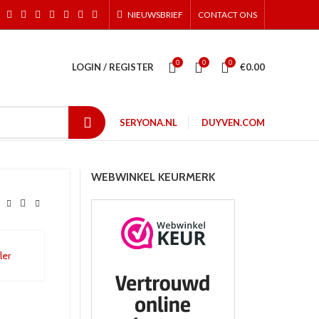
NIEUWSBRIEF
CONTACT ONS
0
0
0
LOGIN / REGISTER
€
0.00
SERYONA.NL
DUYVEN.COM
WEBWINKEL KEURMERK