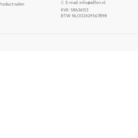
E-mail: info@ailfon.nl
Product ruilen
KVK: 58636153
BTW: NL002429567B98