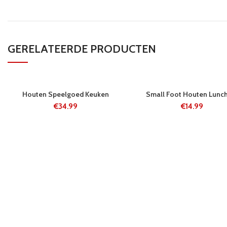
GERELATEERDE PRODUCTEN
5-8 WERKDAGE
5-8 WERKDAGE
Houten Speelgoed Keuken
Small Foot Houten Lunc
N
N
€
34.99
€
14.99