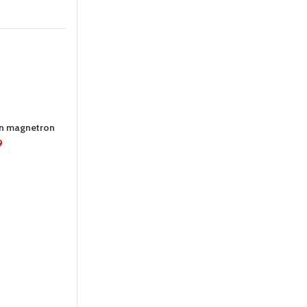
24 UUR
24 UUR
en magnetron
9