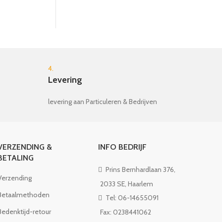
Houten Blender
€
19.99
4.
Levering
levering aan Particuleren & Bedrijven
VERZENDING &
INFO BEDRIJF
BETALING
Prins Bernhardlaan 376,
Verzending
2033 SE, Haarlem
Betaalmethoden
Tel: 06-14655091
Bedenktijd-retour
Fax: 0238441062