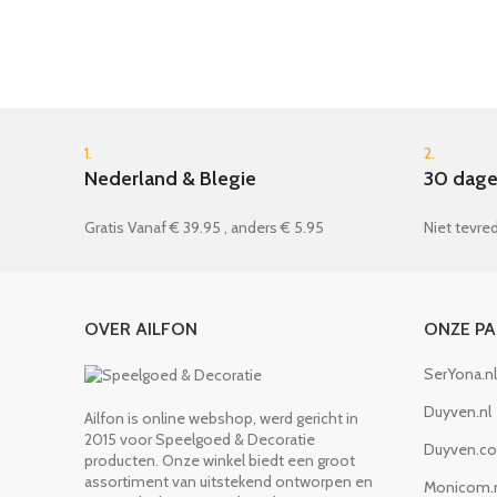
1.
2.
Nederland & Blegie
30 dage
Gratis Vanaf € 39.95 , anders € 5.95
Niet tevred
OVER AILFON
ONZE P
SerYona.nl
Duyven.nl
Ailfon is online webshop, werd gericht in
2015 voor Speelgoed & Decoratie
Duyven.c
producten. Onze winkel biedt een groot
assortiment van uitstekend ontworpen en
Monicom.