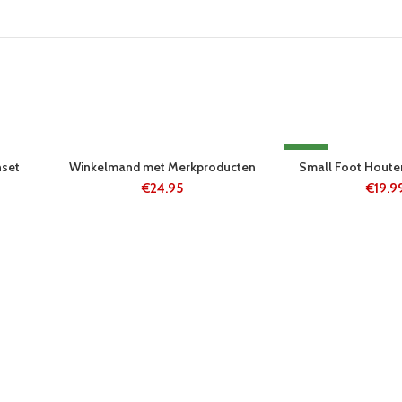
24 UUR
NEW
hset
Winkelmand met Merkproducten
Small Foot Hout
5-8 WERKDAGE
€
24.95
€
19.9
N