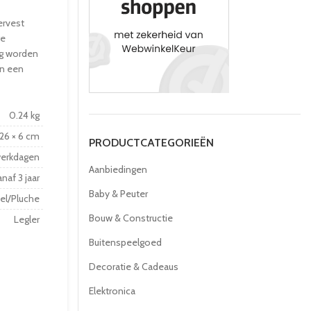
ervest
ge
dig worden
in een
0.24 kg
 26 × 6 cm
PRODUCTCATEGORIEËN
werkdagen
Aanbiedingen
naf 3 jaar
Baby & Peuter
el/Pluche
Bouw & Constructie
Legler
Buitenspeelgoed
Decoratie & Cadeaus
Elektronica