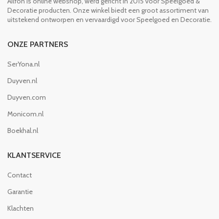
Ailfon is online webshop, werd gericht in 2015 voor Speelgoed &
Decoratie producten. Onze winkel biedt een groot assortiment van
uitstekend ontworpen en vervaardigd voor Speelgoed en Decoratie.
ONZE PARTNERS
SerYona.nl
Duyven.nl
Duyven.com
Monicom.nl
Boekhal.nl
KLANTSERVICE
Contact
Garantie
Klachten