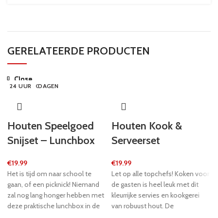
GERELATEERDE PRODUCTEN
Close
Close
Close
Close
Close
Close
Close
Close
5-8 WERKDAGEN
5-8 WERKDAGEN
24 UUR
24 UUR
24 UUR
5-8 WERKDAGEN
24 UUR
24 UUR
Houten Speelgoed
Houten Kook &
Snijset – Lunchbox
Serveerset
€
19.99
€
19.99
Het is tijd om naar school te
Let op alle topchefs! Koken voor
gaan, of een picknick! Niemand
de gasten is heel leuk met dit
zal nog lang honger hebben met
kleurrijke servies en kookgerei
deze praktische lunchbox in de
van robuust hout. De
vorm van een koffer. Alle
verwijderbare pannendeksels zijn