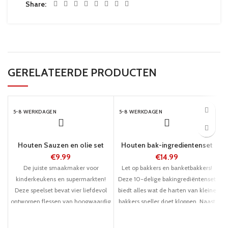
Share
GERELATEERDE PRODUCTEN
5-8 WERKDAGEN
5-8 WERKDAGEN
Houten Sauzen en olie set
Houten bak-ingredientenset
€
9.99
€
14.99
De juiste smaakmaker voor
Let op bakkers en banketbakkers!
kinderkeukens en supermarkten!
Deze 10-delige bakingrediëntenset
Deze speelset bevat vier liefdevol
biedt alles wat de harten van kleine
ontworpen flessen van hoogwaardig
bakkers sneller doet kloppen. Naast
hout: ketchup, mosterd, azijn en olie
bloem, suiker, room, zout en
in product-typische kleuren. Een
bakpoeder is er ook een pakje