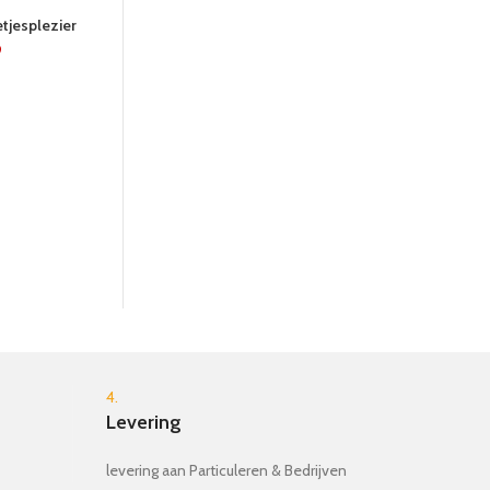
24 UUR
24 UUR
tjesplezier
9
Rammelaar Lotta baby
€
6.99
Babyramme
4.
Levering
levering aan Particuleren & Bedrijven