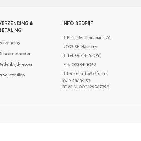
VERZENDING &
INFO BEDRIJF
BETALING
Prins Bernhardlaan 376,
Verzending
2033 SE, Haarlem
Betaalmethoden
Tel: 06-14655091
Bedenktijd-retour
Fax: 0238441062
E-mail: info@ailfon.nl
Product ruilen
KVK: 58636153
BTW: NL002429567B98