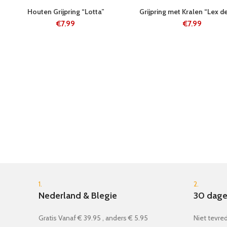
5-8 WERKDAGE
5-8 WERKDAGE
Houten Grijpring “Lotta”
Grijpring met Kralen “Lex d
N
N
€
7.99
€
7.99
1.
2.
Nederland & Blegie
30 dage
Gratis Vanaf € 39.95 , anders € 5.95
Niet tevred