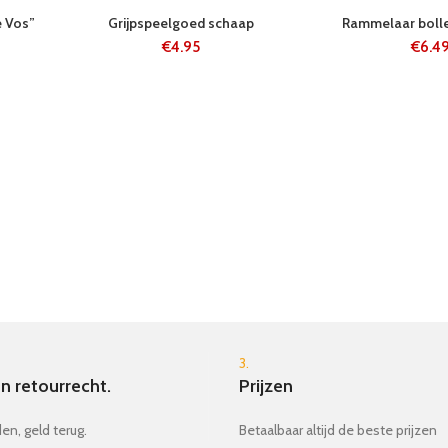
24 UUR
24 UUR
e Vos”
Grijpspeelgoed schaap
Rammelaar bolle
€
4.95
€
6.4
3.
n retourrecht.
Prijzen
en, geld terug.
Betaalbaar altijd de beste prijzen