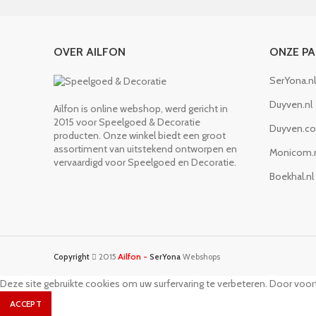
OVER AILFON
ONZE P
SerYona.nl
Duyven.nl
Ailfon is online webshop, werd gericht in
2015 voor Speelgoed & Decoratie
Duyven.c
producten. Onze winkel biedt een groot
assortiment van uitstekend ontworpen en
Monicom.
vervaardigd voor Speelgoed en Decoratie.
Boekhal.nl
Ailfon -
Copyright
2015
SerYona
Webshops
Deze site gebruikte cookies om uw surfervaring te verbeteren. Door voort
ACCEPT