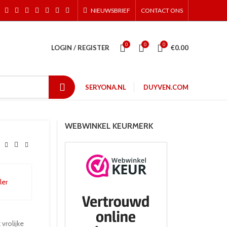
NIEUWSBRIEF
CONTACT ONS
0
0
0
LOGIN / REGISTER
€
0.00
SERYONA.NL
DUYVEN.COM
WEBWINKEL KEURMERK
vrolijke